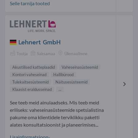
Selle tarnija tooted
Lehnert GmbH
Tootja
Saksamaa
Ülemaailmne
Akustilised katteplaadid
Vaheseinasüsteemid
Kontori vaheseinad
Hallibürood
Tulekaitsesüsteemid
Näituse süsteemid
Klaasist eraldusseinad
...
See teeb meid ainulaadseks. Mis teeb meid
eriliseks: vaheseinasüsteemide spetsialistina
pakume oma klientidele terviklikku paketti
alates konsultatsioonist ja planeerimises...
Lisainformatsioon-