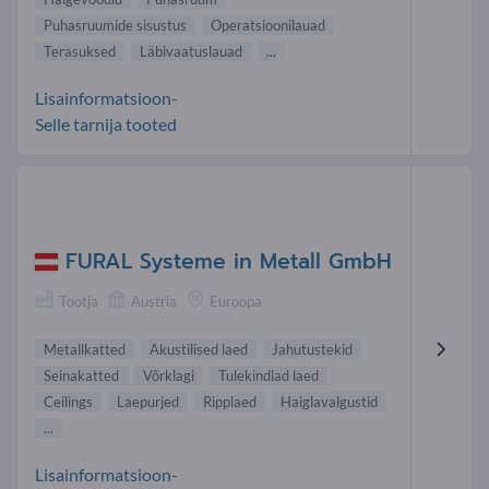
Puhasruumide sisustus
Operatsioonilauad
Terasuksed
Läbivaatuslauad
...
Lisainformatsioon-
Selle tarnija tooted
FURAL Systeme in Metall GmbH
Tootja
Austria
Euroopa
Metallkatted
Akustilised laed
Jahutustekid
Seinakatted
Võrklagi
Tulekindlad laed
Ceilings
Laepurjed
Ripplaed
Haiglavalgustid
...
Lisainformatsioon-