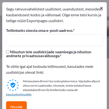
Tootja
17
×
Segu rahvusvahelistest uudistest, uuendustest, messidest,
Turustajat
1
kaubandusest kodus ja välismaal. Olge enne teisi kursis ja
tellige nüüd Exportpages uudiskiri.
Tuleohutus – leidke tootjaid ja
tarnijaid
Tellimiseks sisesta oma e-posti aadress.
eksportijad
Tootja
Turustajat
18
17
1
Nõustun teie uudiskirjade saamisega ja nõustun
andmete privaatsusavaldusega.
Exportpages
Turvalisus ja kaitse
Tuleohutus
Te võite igal ajal loobuda tellimusest, kasutades meie
uudiskirjas olevat linki.
Reklaamige tasuta Exportpages'is!
Me kasutame Brevo'i turundusplatvormina. Vajutades allpool
Vajadused – Pakkumised – Kasutatud kaubad –
oleva vormi saatmiseks, nõustute, et teie esitatud teave
edastatakse Brevo'ile töötlemiseks vastavalt
Ärikontaktid >> alustage siit
kasutustingimustele
.
Avalikusta oma ettevõte ja tooted
TELLIGE