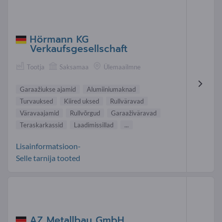
Hörmann KG
Verkaufsgesellschaft
Tootja
Saksamaa
Ülemaailmne
Garaažiukse ajamid
Alumiiniumaknad
Turvauksed
Kiired uksed
Rullväravad
Väravaajamid
Rullvõrgud
Garaaživäravad
Teraskarkassid
Laadimissillad
...
Lisainformatsioon-
Selle tarnija tooted
AZ Metallbau GmbH