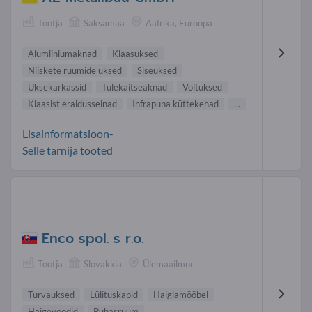
Tootja
Saksamaa
Aafrika, Euroopa
Alumiiniumaknad
Klaasuksed
Niiskete ruumide uksed
Siseuksed
Uksekarkassid
Tulekaitseaknad
Voltuksed
Klaasist eraldusseinad
Infrapuna küttekehad
...
Lisainformatsioon-
Selle tarnija tooted
Enco spol. s r.o.
Tootja
Slovakkia
Ülemaailmne
Turvauksed
Lülituskapid
Haigla mööbel
Haigevoodid
Puhasruum