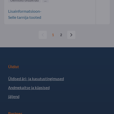
Ülemised õhuaknad
...
Lisainformatsioon-
Selle tarnija tooted
1
2
Üldist
Üldised äri- ja kasutustingimused
Andmekaitse ja küpsised
jäljend
Partner