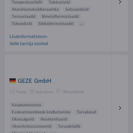
Temperatuurilüliti
Tulekustutid
Alumiiniumoksiidkeraamika
Suitsuandurid
Termostaadid
Bimetalltermostaadid
Tuleandurid
Sõidukitermostaadid
...
Lisainformatsioon-
Selle tarnija tooted
GEZE GmbH
Tootja
Saksamaa
Ülemaailmne
Kauplusesisustus
Evakuatsiooniteede kindlustamine
Turvalukud
Uksesulgurid
Aknafurnituurid
Ukseriivistussüsteemid
Turvadetailid