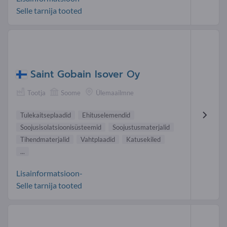
Selle tarnija tooted
Saint Gobain Isover Oy
Tootja
Soome
Ülemaailmne
Tulekaitseplaadid
Ehituselemendid
Soojusisolatsioonisüsteemid
Soojustusmaterjalid
Tihendmaterjalid
Vahtplaadid
Katusekiled
...
Lisainformatsioon-
Selle tarnija tooted