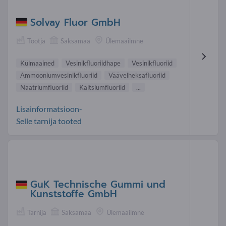
Solvay Fluor GmbH
Tootja
Saksamaa
Ülemaailmne
Külmaained
Vesinikfluoriidhape
Vesinikflu oriid
Ammooniumvesinikfluoriid
Väävelheksafluoriid
Naatriumfluoriid
Kaltsiumfluoriid
...
Lisainformatsioon-
Selle tarnija tooted
GuK Technische Gummi und
Kunststoffe GmbH
Tarnija
Saksamaa
Ülemaailmne