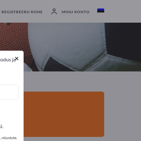
ijad
3
Tootja
2
Turustajat
1
REGISTREERU KOHE
MINU KONTO
×
kodus ja
i.
, nõustute,