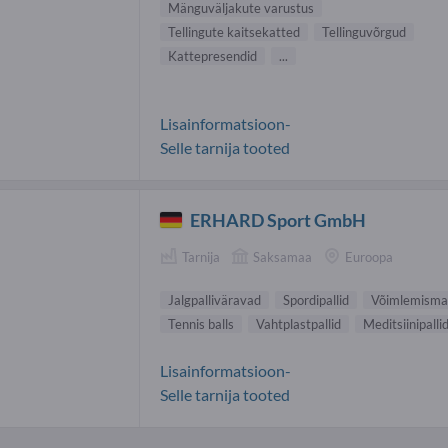
Mänguväljakute varustus
Tellingute kaitsekatted
Tellinguvõrgud
Kattepresendid
...
Lisainformatsioon-
Selle tarnija tooted
ERHARD Sport GmbH
Tarnija
Saksamaa
Euroopa
Jalgpalliväravad
Spordipallid
Võimlemisma
Tennis balls
Vahtplastpallid
Meditsiinipalli
Lisainformatsioon-
Selle tarnija tooted