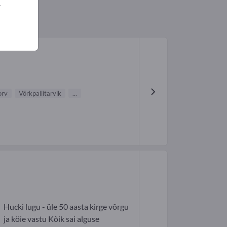
.
orv
Võrkpallitarvik
...
Hucki lugu - üle 50 aasta kirge võrgu
ja köie vastu Kõik sai alguse