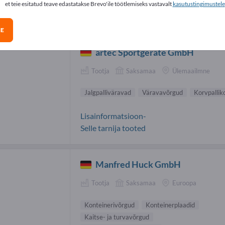
et teie esitatud teave edastatakse Brevo'ile töötlemiseks vastavalt
kasutustingimustele
palliväravad tarnijad (3)
GE
artec Sportgeräte GmbH
Tootja
Saksamaa
Ülemaailmne
Jalgpalliväravad
Väravavõrgud
Korvpallik
Lisainformatsioon-
Selle tarnija tooted
Manfred Huck GmbH
Tootja
Saksamaa
Euroopa
Konteinerivõrgud
Konteinerplaadid
Kaitse- ja turvavõrgud