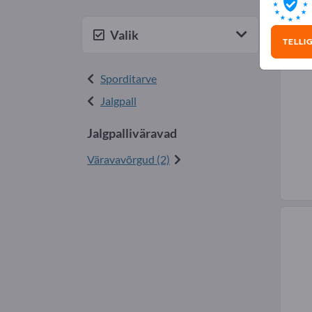
Jalg
Valik
TELLI
Sporditarve
Jalgpall
Jalgpalliväravad
Väravavõrgud (2)