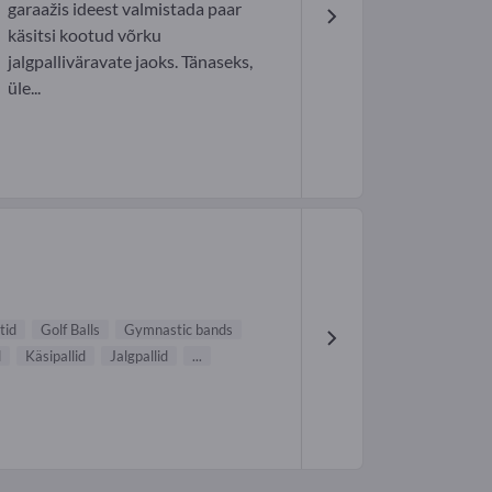
garaažis ideest valmistada paar
käsitsi kootud võrku
jalgpalliväravate jaoks. Tänaseks,
üle...
tid
Golf Balls
Gymnastic bands
d
Käsipallid
Jalgpallid
...