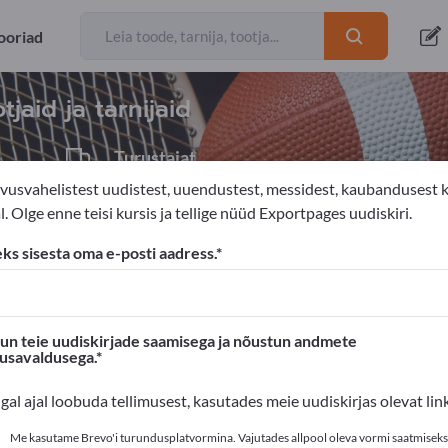
ooriad
eksport
tjaid ja tarnijaid
Turustajat
1
vusvahelistest uudistest, uuendustest, messidest, kaubandusest 
. Olge enne teisi kursis ja tellige nüüd Exportpages uudiskiri.
Jalgpalliväravad
eks sisesta oma e-posti aadress.
s'is!
Ärikontaktid >> alustage siit
n teie uudiskirjade saamisega ja nõustun andmete
susavaldusega.
oted Exportpages'is.
igal ajal loobuda tellimusest, kasutades meie uudiskirjas olevat link
valikusta siin
Me kasutame Brevo'i turundusplatvormina. Vajutades allpool oleva vormi saatmiseks