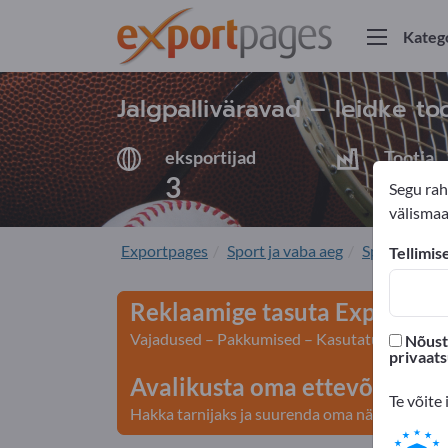
Kateg
Jalgpalliväravad – leidke too
eksportijad
Tootja
3
2
Segu rah
välismaal
Exportpages
Sport ja vaba aeg
Sporditarve
Tellimis
Reklaamige tasuta Exportpage
Vajadused – Pakkumised – Kasutatud kaubad – 
Nõustu
privaat
Avalikusta oma ettevõte ja to
Te võite 
Hakka tarnijaks ja suurenda oma nähtavust>> a