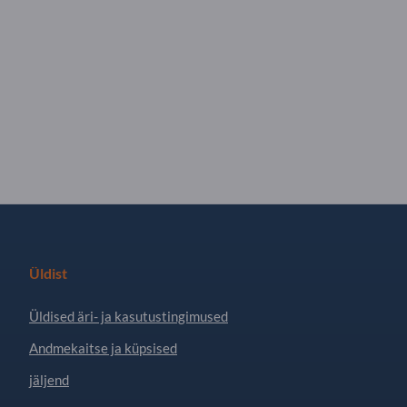
Üldist
Üldised äri- ja kasutustingimused
Andmekaitse ja küpsised
jäljend