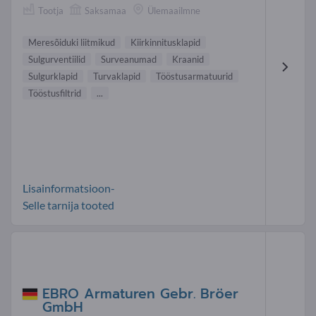
Tootja
Saksamaa
Ülemaailmne
Meresõiduki liitmikud
Kiirkinnitusklapid
Sulgurventiilid
Surveanumad
Kraanid
Sulgurklapid
Turvaklapid
Tööstusarmatuurid
Tööstusfiltrid
...
Lisainformatsioon-
Selle tarnija tooted
EBRO Armaturen Gebr. Bröer
GmbH