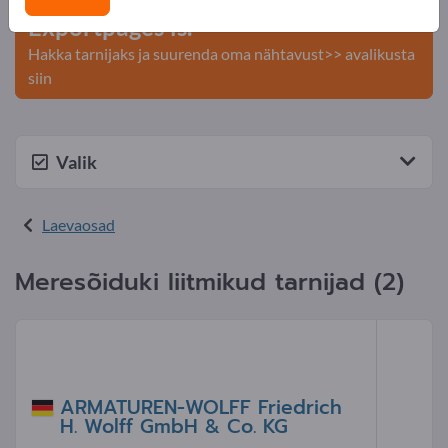
Exportpages'is.
Hakka tarnijaks ja suurenda oma nähtavust>> avalikusta
siin
Valik
Laevaosad
Meresõiduki liitmikud tarnijad (2)
ARMATUREN-WOLFF Friedrich
H. Wolff GmbH & Co. KG