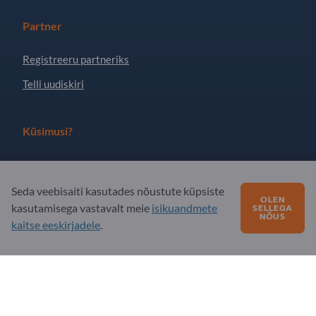
Partner
Registreeru partneriks
Telli uudiskiri
Küsimusi?
KKK - korduma kippuvad küsimused
Meie teenuste pakkumine
Seda veebisaiti kasutades nõustute küpsiste
OLEN
kasutamisega vastavalt meie
isikuandmete
SELLEGA
Meie firmast
NÕUS
kaitse eeskirjadele
.
Sõnum Exportpagesile
Exportpages International Network
Exportpages International GmbH