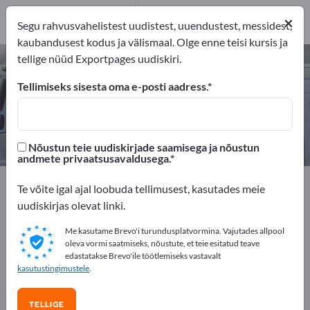
2
×
Tootja
2
Segu rahvusvahelistest uudistest, uuendustest, messidest,
kaubandusest kodus ja välismaal. Olge enne teisi kursis ja
tellige nüüd Exportpages uudiskiri.
Meresõiduki liitmikud – leidke
tootjaid ja tarnijaid
Tellimiseks sisesta oma e-posti aadress.
eksportijad
Tootja
2
2
Nõustun teie uudiskirjade saamisega ja nõustun
andmete privaatsusavaldusega.
Exportpages
Sõidukid
Laevad ja paadid
Te võite igal ajal loobuda tellimusest, kasutades meie
Laevaehitus
Laevaosad
Meresõiduki liitmikud
uudiskirjas olevat linki.
Me kasutame Brevo'i turundusplatvormina. Vajutades allpool
Reklaamige tasuta Exportpages'is!
oleva vormi saatmiseks, nõustute, et teie esitatud teave
edastatakse Brevo'ile töötlemiseks vastavalt
Vajadused – Pakkumised – Kasutatud kaubad –
kasutustingimustele
.
Ärikontaktid >> alustage siit
TELLIGE
Avalikusta oma ettevõte ja tooted