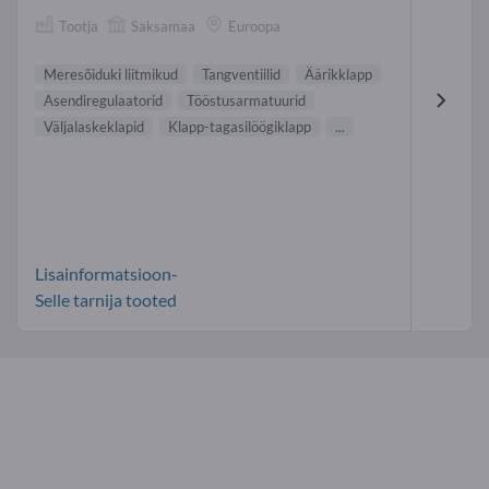
Tootja
Saksamaa
Euroopa
Meresõiduki liitmikud
Tangventiilid
Äärikklapp
Asendiregulaatorid
Tööstusarmatuurid
Väljalaskeklapid
Klapp-tagasilöögiklapp
...
Lisainformatsioon-
Selle tarnija tooted