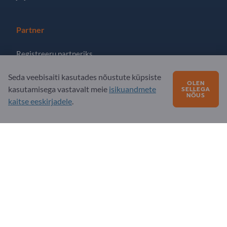
Partner
Registreeru partneriks
Telli uudiskiri
Seda veebisaiti kasutades nõustute küpsiste
OLEN
kasutamisega vastavalt meie
isikuandmete
SELLEGA
NÕUS
kaitse eeskirjadele
.
Küsimusi?
KKK - korduma kippuvad küsimused
Meie teenuste pakkumine
Meie firmast
Sõnum Exportpagesile
Exportpages International Network