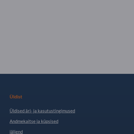
Üldist
Üldised äri- ja kasutustingimused
Andmekaitse ja küpsised
jäljend