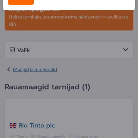
Exportpages'is.
Hakka tarnijaks ja suurenda oma nähtavust>> avalikusta
siin
Valik
Maagid ja mineraalid
Rauamaagid tarnijad (1)
Rio Tinto plc
Tootja
Ühendkuningriik
Ülemaailmne