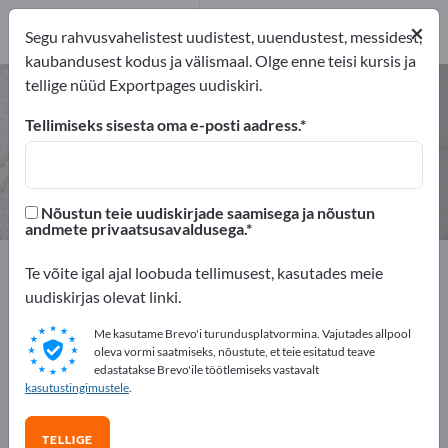
eksportijad
1
×
Segu rahvusvahelistest uudistest, uuendustest, messidest,
Tootja
1
kaubandusest kodus ja välismaal. Olge enne teisi kursis ja
tellige nüüd Exportpages uudiskiri.
Rauamaagid – leidke tootjaid ja
tarnijaid
Tellimiseks sisesta oma e-posti aadress.
eksportijad
Tootja
1
1
Nõustun teie uudiskirjade saamisega ja nõustun
andmete privaatsusavaldusega.
Exportpages
Toor- ja toimeained
Te võite igal ajal loobuda tellimusest, kasutades meie
Maagid ja mineraalid
Rauamaagid
uudiskirjas olevat linki.
Me kasutame Brevo'i turundusplatvormina. Vajutades allpool
Reklaamige tasuta Exportpages'is!
oleva vormi saatmiseks, nõustute, et teie esitatud teave
edastatakse Brevo'ile töötlemiseks vastavalt
Vajadused – Pakkumised – Kasutatud kaubad –
kasutustingimustele
.
Ärikontaktid >> alustage siit
TELLIGE
Avalikusta oma ettevõte ja tooted