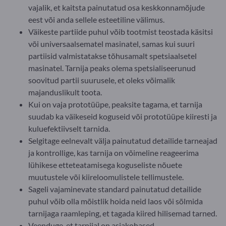
vajalik, et kaitsta painutatud osa keskkonnamõjude
eest või anda sellele esteetiline välimus.
Väikeste partiide puhul võib tootmist teostada käsitsi
või universaalsematel masinatel, samas kui suuri
partiisid valmistatakse tõhusamalt spetsiaalsetel
masinatel. Tarnija peaks olema spetsialiseerunud
soovitud partii suurusele, et oleks võimalik
majanduslikult toota.
Kui on vaja prototüüpe, peaksite tagama, et tarnija
suudab ka väikeseid koguseid või prototüüpe kiiresti ja
kuluefektiivselt tarnida.
Selgitage eelnevalt välja painutatud detailide tarneajad
ja kontrollige, kas tarnija on võimeline reageerima
lühikese etteteatamisega koguseliste nõuete
muutustele või kiireloomulistele tellimustele.
Sageli vajaminevate standard painutatud detailide
puhul võib olla mõistlik hoida neid laos või sõlmida
tarnijaga raamleping, et tagada kiired hilisemad tarned.
Veenduge, et tarnijal on asjakohased