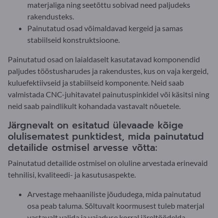
materjaliga ning seetõttu sobivad need paljudeks
rakendusteks.
Painutatud osad võimaldavad kergeid ja samas
stabiilseid konstruktsioone.
Painutatud osad on laialdaselt kasutatavad komponendid
paljudes tööstusharudes ja rakendustes, kus on vaja kergeid,
kuluefektiivseid ja stabiilseid komponente. Neid saab
valmistada CNC-juhitavatel painutuspinkidel või käsitsi ning
neid saab paindlikult kohandada vastavalt nõuetele.
Järgnevalt on esitatud ülevaade kõige
olulisematest punktidest, mida painutatud
detailide ostmisel arvesse võtta:
Painutatud detailide ostmisel on oluline arvestada erinevaid
tehnilisi, kvaliteedi- ja kasutusaspekte.
Arvestage mehaaniliste jõududega, mida painutatud
osa peab taluma. Sõltuvalt koormusest tuleb materjal
vastavalt valida ja vajaduse korral järeltöödelda.