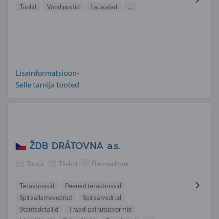
Toolid
Voodipostid
Lauajalad
...
Lisainformatsioon-
Selle tarnija tooted
ŽDB DRÁTOVNA a.s.
Tootja
Tšehhi
Ülemaailmne
Terastrossid
Peened terastrossid
Spiraallamevedrud
Spiraalvedrud
Stantsdetailid
Traadi painutusvormid