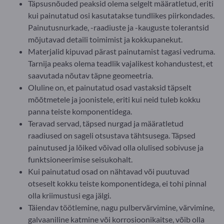
Täpsusnõuded peaksid olema selgelt määratletud, eriti
kui painutatud osi kasutatakse tundlikes piirkondades.
Painutusnurkade, -raadiuste ja -kauguste tolerantsid
mõjutavad detaili toimimist ja kokkupanekut.
Materjalid kipuvad pärast painutamist tagasi vedruma.
Tarnija peaks olema teadlik vajalikest kohandustest, et
saavutada nõutav täpne geomeetria.
Oluline on, et painutatud osad vastaksid täpselt
mõõtmetele ja joonistele, eriti kui neid tuleb kokku
panna teiste komponentidega.
Teravad servad, täpsed nurgad ja määratletud
raadiused on sageli otsustava tähtsusega. Täpsed
painutused ja lõiked võivad olla olulised sobivuse ja
funktsioneerimise seisukohalt.
Kui painutatud osad on nähtavad või puutuvad
otseselt kokku teiste komponentidega, ei tohi pinnal
olla kriimustusi ega jälgi.
Täiendav töötlemine, nagu pulbervärvimine, värvimine,
galvaaniline katmine või korrosioonikaitse, võib olla