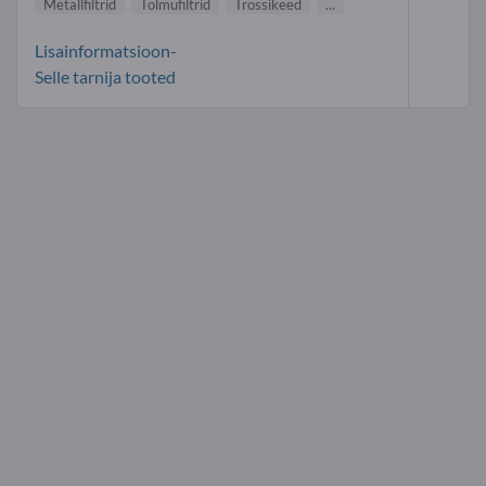
Metallfiltrid
Tolmufiltrid
Trossikeed
...
Lisainformatsioon-
Selle tarnija tooted