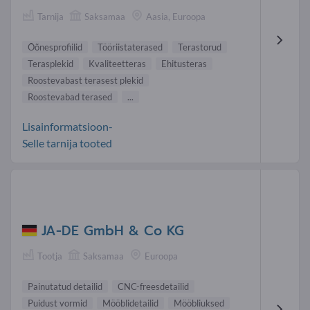
Tarnija
Saksamaa
Aasia, Euroopa
Õõnesprofiilid
Tööriistaterased
Terastorud
Terasplekid
Kvaliteet teras
Ehitusteras
Roostevabast terasest plekid
Roostevabad terased
...
Lisainformatsioon-
Selle tarnija tooted
JA-DE GmbH & Co KG
Tootja
Saksamaa
Euroopa
Painutatud detailid
CNC-freesdetailid
Puidust vormid
Mööblidetailid
Mööbliuksed