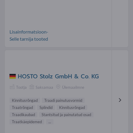
Lisainformatsioon-
Selle tarnija tooted
HOSTO Stolz GmbH & Co. KG
Tootja
Saksamaa
Ülemaailmne
Kinnitusrõngad
Traadi painutusvormid
Traatrõngad
Splindid
Kinnitusrõngad
Traadikaubad
Stantsitud ja painutatud osad
Traatkäepidemed
...