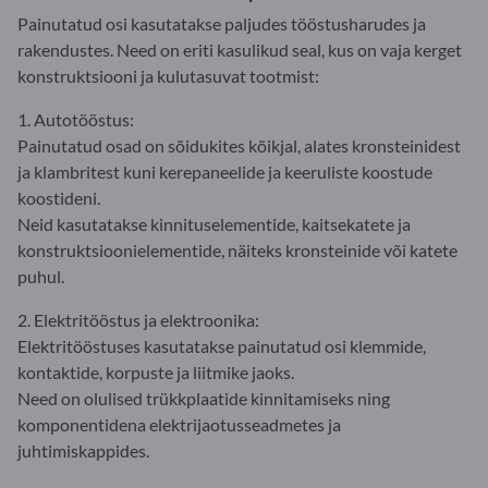
Painutatud osi kasutatakse paljudes tööstusharudes ja
rakendustes. Need on eriti kasulikud seal, kus on vaja kerget
konstruktsiooni ja kulutasuvat tootmist:
1. Autotööstus:
Painutatud osad on sõidukites kõikjal, alates kronsteinidest
ja klambritest kuni kerepaneelide ja keeruliste koostude
koostideni.
Neid kasutatakse kinnituselementide, kaitsekatete ja
konstruktsioonielementide, näiteks kronsteinide või katete
puhul.
2. Elektritööstus ja elektroonika:
Elektritööstuses kasutatakse painutatud osi klemmide,
kontaktide, korpuste ja liitmike jaoks.
Need on olulised trükkplaatide kinnitamiseks ning
komponentidena elektrijaotusseadmetes ja
juhtimiskappides.