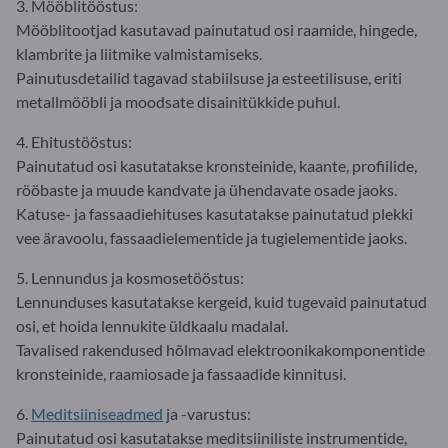
3. Mööblitööstus:
Mööblitootjad kasutavad painutatud osi raamide, hingede,
klambrite ja liitmike valmistamiseks.
Painutusdetailid tagavad stabiilsuse ja esteetilisuse, eriti
metallmööbli ja moodsate disainitükkide puhul.
4. Ehitustööstus:
Painutatud osi kasutatakse kronsteinide, kaante, profiilide,
rööbaste ja muude kandvate ja ühendavate osade jaoks.
Katuse- ja fassaadiehituses kasutatakse painutatud plekki
vee äravoolu, fassaadielementide ja tugielementide jaoks.
5. Lennundus ja kosmosetööstus:
Lennunduses kasutatakse kergeid, kuid tugevaid painutatud
osi, et hoida lennukite üldkaalu madalal.
Tavalised rakendused hõlmavad elektroonikakomponentide
kronsteinide, raamiosade ja fassaadide kinnitusi.
6.
Meditsiiniseadmed
ja -varustus:
Painutatud osi kasutatakse meditsiiniliste instrumentide,