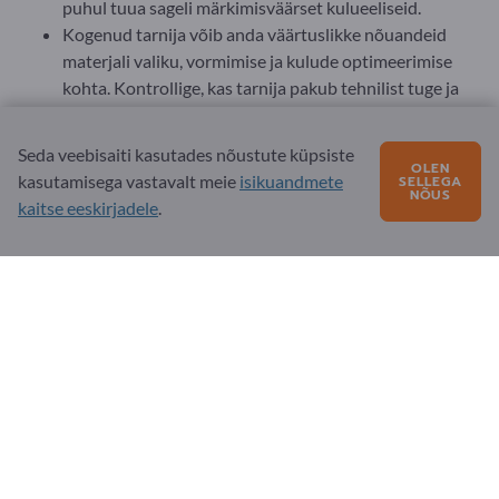
puhul tuua sageli märkimisväärset kulueeliseid.
Kogenud tarnija võib anda väärtuslikke nõuandeid
materjali valiku, vormimise ja kulude optimeerimise
kohta. Kontrollige, kas tarnija pakub tehnilist tuge ja
disaininõustamist.
Hea tarnija pakub sageli usaldusväärset müügijärgset
Seda veebisaiti kasutades nõustute küpsiste
teenust, mis aitab probleemide korral kiiresti. Selgitage
OLEN
kasutamisega vastavalt meie
isikuandmete
SELLEGA
eelnevalt, millist tuge pakutakse probleemide korral.
NÕUS
kaitse eeskirjadele
.
Vajaduse korral võivad tarnijad sageli pakkuda ka
komponentide eelkoostamist või spetsiaalset
pakendamist, et valmistada painutatud osad
optimaalselt ette transpordiks või ladustamiseks.
Painutatud osade ostmisel on oluline täpselt määratleda
konkreetsed nõuded ja valida sobiv tarnija, kes pakub
vajalikke kvaliteedistandardeid ja tootmisvõimalusi.
Tehnilised nõuded, nagu materjalivalik, mõõtmete täpsus ja
pinna kvaliteet, on tarneaja ja teeninduse seisukohast sama
olulised kui töökindlus. Hästi planeeritud painutatud