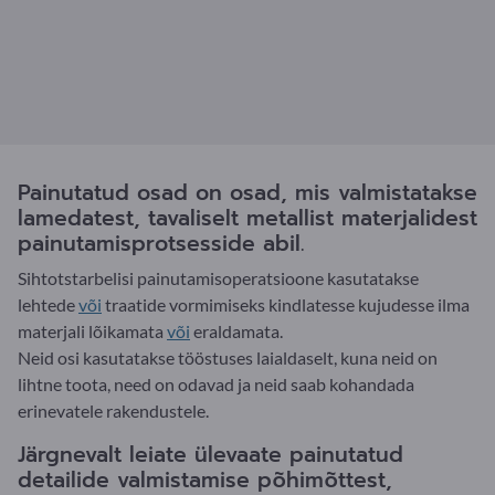
Painutatud osad on osad, mis valmistatakse
lamedatest, tavaliselt metallist materjalidest
painutamisprotsesside abil.
Sihtotstarbelisi painutamisoperatsioone kasutatakse
lehtede
või
traatide vormimiseks kindlatesse kujudesse ilma
materjali lõikamata
või
eraldamata.
Neid osi kasutatakse tööstuses laialdaselt, kuna neid on
lihtne toota, need on odavad ja neid saab kohandada
erinevatele rakendustele.
Järgnevalt leiate ülevaate painutatud
detailide valmistamise põhimõttest,