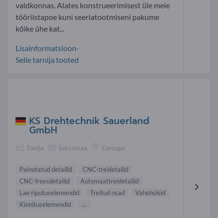
valdkonnas. Alates konstrueerimisest üle meie
tööriistapoe kuni seeriatootmiseni pakume
kõike ühe kat...
Lisainformatsioon-
Selle tarnija tooted
KS Drehtechnik Sauerland
GmbH
Tootja
Saksamaa
Euroopa
Painutatud detailid
CNC-treidetailid
CNC-freesdetailid
Automaattreidetailid
Lae riputuselemendid
Treitud osad
Vahehülsid
Kinnituselemendid
...