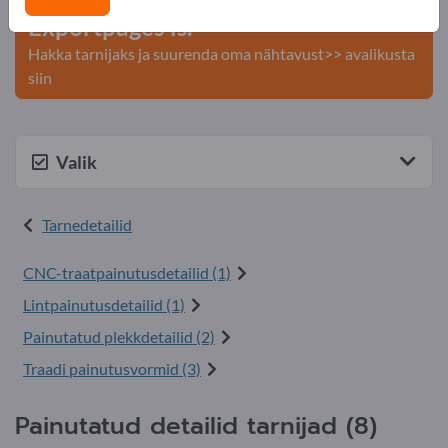
Exportpages'is.
Hakka tarnijaks ja suurenda oma nähtavust>> avalikusta
siin
Valik
Tarnedetailid
CNC- traatpainutusdetailid (1)
Lint painutusdetailid (1)
Painutatud plekkdetailid (2)
Traadi painutusvormid (3)
Painutatud detailid tarnijad (8)