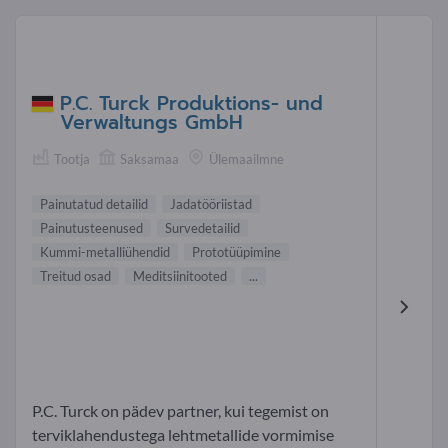
P.C. Turck Produktions- und
Verwaltungs GmbH
Tootja
Saksamaa
Ülemaailmne
Painutatud detailid
Jadatööriistad
Painutusteenused
Survedetailid
Kummi-metalliühendid
Prototüüpimine
Treitud osad
Meditsiinitooted
...
P.C. Turck on pädev partner, kui tegemist on
terviklahendustega lehtmetallide vormimise