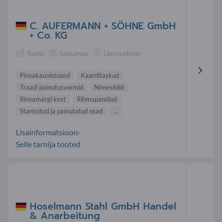
C. AUFERMANN + SÖHNE GmbH
+ Co. KG
Tootja
Saksamaa
Ülemaailmne
Pinnakaunistused
Kaarditaskud
Traadi painutusvormid
Nimesildid
Rinnamärgi kest
Rihmapandlad
Stantsitud ja painutatud osad
...
Lisainformatsioon-
Selle tarnija tooted
Hoselmann Stahl GmbH Handel
& Anarbeitung