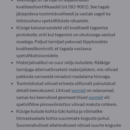
kvaliteedisertifikaadid (nt ISO 9001). See tagab
järjepideva tootmiskvaliteedi ja vastab sageli ka
tööstusharu spetsiifilistele nõuetele.
Küsige katsearuandeid või kvaliteedi tagamise
protokolle, eriti kui tegemist on ohutusega seotud
osadega. Paljud tarnijad pakuvad lõpptoodete
kvaliteedikontrolli, et tagada vastavus
spetsifikatsioonidele.
Materjalivalikul on suur mõju kuludele. Rääkige
tarnijaga alternatiivsetest materjalidest, mis võivad
pakkuda sarnaseid omadusi madalama hinnaga.
Tootmiskulud võivad erineda sõltuvalt painutatud
detaili keerukusest. Lihtsad
vormid
on odavamad,
samas kui keerulised geomeetrilised
vormid
või
spetsiifiline pinnaviimistlus võivad maksta rohkem.
Küsige kulude kohta tüki kohta ja võimalike
hinnaskaalade kohta suuremate koguste puhul.
Suuremahulised allahindlused võivad suurte koguste