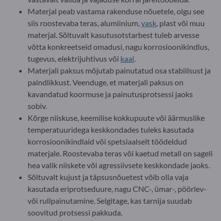
Materjal peab vastama rakenduse nõuetele, olgu see
siis roostevaba teras, alumiinium,
vask
, plast või muu
materjal. Sõltuvalt kasutusotstarbest tuleb arvesse
võtta konkreetseid omadusi, nagu korrosioonikindlus,
tugevus, elektrijuhtivus või
kaal
.
Materjali paksus mõjutab painutatud osa stabiilsust ja
paindlikkust. Veenduge, et materjali paksus on
kavandatud koormuse ja painutusprotsessi jaoks
sobiv.
Kõrge niiskuse, keemilise kokkupuute või äärmuslike
temperatuuridega keskkondades tuleks kasutada
korrosioonikindlaid või spetsiaalselt töödeldud
materjale. Roostevaba teras või kaetud metall on sageli
hea valik niiskete või agressiivsete keskkondade jaoks.
Sõltuvalt kujust ja täpsusnõuetest võib olla vaja
kasutada eriprotseduure, nagu CNC-, ümar-, pöörlev-
või rullpainutamine. Selgitage, kas tarnija suudab
soovitud protsessi pakkuda.