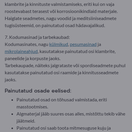
klambrite ja kinnituste valmistamiseks, eriti kui on vaja
roostevabast terasest või korrosioonikindlaid materjale.
Haiglate seadmetes, nagu voodid ja meditsiiniseadmete
tugisüsteemid, on painutatud osad hädavajalikud.
7. Kodumasinad ja tarbekaubad:
Kodumasinates, nagu
külmikud
,
pesumasinad
ja
mikrolaineahjud
, kasutatakse painutatud osi klambrite,
paneelide ja korpuste jaoks.
Tarbekaupade, näiteks jalgrataste või spordiseadmete puhul
kasutatakse painutatud osi raamide ja kinnitusseadmete
jaoks.
Painutatud osade eelised:
Painutatud osad on tõhusad valmistada, eriti
masstootmises.
Algmaterjal jääb suures osas alles, mistõttu tekib vähe
jäätmeid.
Painutatud osi saab toota mitmesuguse kuju ja