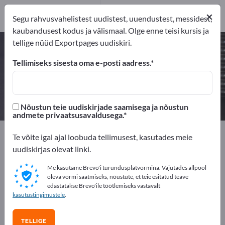
Tootja
7
×
Segu rahvusvahelistest uudistest, uuendustest, messidest,
Turustajat
1
kaubandusest kodus ja välismaal. Olge enne teisi kursis ja
tellige nüüd Exportpages uudiskiri.
Painutatud detailid – leidke
tootjaid ja tarnijaid
Tellimiseks sisesta oma e-posti aadress.
eksportijad
Tootja
Turustajat
8
7
1
Nõustun teie uudiskirjade saamisega ja nõustun
andmete privaatsusavaldusega.
Exportpages
Komponendid ja Osad
Tarnedetailid
Te võite igal ajal loobuda tellimusest, kasutades meie
Painutatud detailid
uudiskirjas olevat linki.
Me kasutame Brevo'i turundusplatvormina. Vajutades allpool
Reklaamige tasuta Exportpages'is!
oleva vormi saatmiseks, nõustute, et teie esitatud teave
edastatakse Brevo'ile töötlemiseks vastavalt
Vajadused – Pakkumised – Kasutatud kaubad –
kasutustingimustele
.
Ärikontaktid >> alustage siit
TELLIGE
Avalikusta oma ettevõte ja tooted