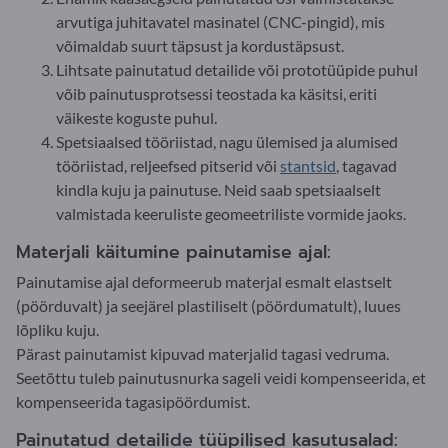
arvutiga juhitavatel masinatel (CNC-pingid), mis
võimaldab suurt täpsust ja kordustäpsust.
Lihtsate painutatud detailide või prototüüpide puhul
võib painutusprotsessi teostada ka käsitsi, eriti
väikeste koguste puhul.
Spetsiaalsed tööriistad, nagu ülemised ja alumised
tööriistad, reljeefsed pitserid või
stantsid
, tagavad
kindla kuju ja painutuse. Neid saab spetsiaalselt
valmistada keeruliste geomeetriliste vormide jaoks.
Materjali käitumine painutamise ajal:
Painutamise ajal deformeerub materjal esmalt elastselt
(pöörduvalt) ja seejärel plastiliselt (pöördumatult), luues
lõpliku kuju.
Pärast painutamist kipuvad materjalid tagasi vedruma.
Seetõttu tuleb painutusnurka sageli veidi kompenseerida, et
kompenseerida tagasipöördumist.
Painutatud detailide tüüpilised kasutusalad: