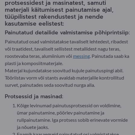
protsessidest ja masinatest, samuti
materjali käitumisest painutamise ajal,
tüüpilistest rakendustest ja nende
kasutamise eelistest:
Painutatud detailide valmistamise põhiprintsiip:
Painutatud osad valmistatakse tavaliselt lehtedest, ribadest
või traatidest, tavaliselt sellistest metallidest nagu teras,
roostevaba teras, alumiinium või
messing
. Painutada saab ka
plasti ja komposiitmaterjale.
Materjal kujundatakse soovitud kujule painutuspingi abil.
Tööriistav vorm või stants avaldab materjalile kontrollitud
survet, painutades seda soovitud nurga alla.
Protsessid ja masinad:
Kõige levinumad painutusprotsessid on voldimine,
ümar painutamine, pöörlev painutamine ja
rullpainutamine. Iga protsess sobib erinevate vormide
ja nõuete jaoks.
Enamik kaasaegseid painutatud osi valmistatakse