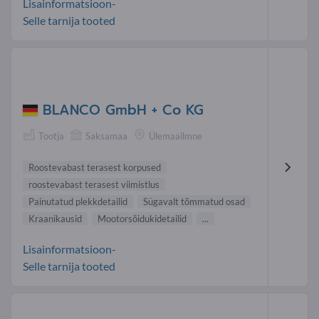
Lisainformatsioon-
Selle tarnija tooted
BLANCO GmbH + Co KG
Tootja
Saksamaa
Ülemaailmne
Roostevabast terasest korpused
roostevabast terasest viimistlus
Painutatud plekkdetailid
Sügavalt tõmmatud osad
Kraanikausid
Mootorsõidukidetailid
...
Lisainformatsioon-
Selle tarnija tooted