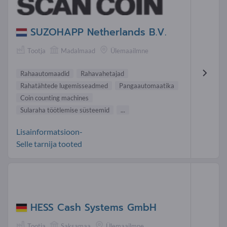
SUZOHAPP Netherlands B.V.
Tootja
Madalmaad
Ülemaailmne
Rahaautomaadid
Rahavahetajad
Rahatähtede lugemisseadmed
Pangaautomaatika
Coin counting machines
Sularaha töötlemise süsteemid
...
Lisainformatsioon-
Selle tarnija tooted
HESS Cash Systems GmbH
Tootja
Saksamaa
Ülemaailmne