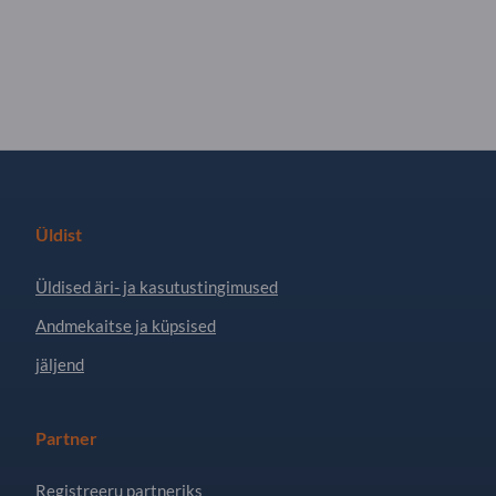
Üldist
Üldised äri- ja kasutustingimused
Andmekaitse ja küpsised
jäljend
Partner
Registreeru partneriks