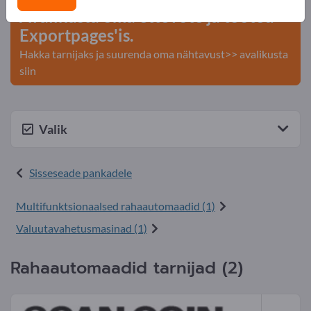
Avalikusta oma ettevõte ja tooted
Exportpages'is.
Hakka tarnijaks ja suurenda oma nähtavust>> avalikusta
siin
Valik
Sisseseade pankadele
Multifunktsionaalsed rahaautomaadid (1)
Valuutavahetusmasinad (1)
Rahaautomaadid tarnijad (2)