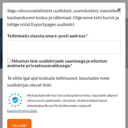
2
×
Tootja
2
Segu rahvusvahelistest uudistest, uuendustest, messidest,
kaubandusest kodus ja välismaal. Olge enne teisi kursis ja
tellige nüüd Exportpages uudiskiri.
Rahaautomaadid – leidke tootjaid
ja tarnijaid
Tellimiseks sisesta oma e-posti aadress.
eksportijad
Tootja
2
2
Nõustun teie uudiskirjade saamisega ja nõustun
andmete privaatsusavaldusega.
Exportpages
Te võite igal ajal loobuda tellimusest, kasutades meie
Ettevõtte seadmed / Institutsionaalne sisustus
uudiskirjas olevat linki.
Sisseseade pankadele
Rahaautomaadid
Me kasutame Brevo'i turundusplatvormina. Vajutades allpool
oleva vormi saatmiseks, nõustute, et teie esitatud teave
Reklaamige tasuta Exportpages'is!
edastatakse Brevo'ile töötlemiseks vastavalt
kasutustingimustele
.
Vajadused – Pakkumised – Kasutatud kaubad –
Ärikontaktid >> alustage siit
TELLIGE