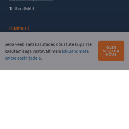
Telli uudiskiri
Küsimusi?
KKK - korduma kippuvad küsimused
Seda veebisaiti kasutades nõustute küpsiste
OLEN
kasutamisega vastavalt meie
isikuandmete
SELLEGA
Meie teenuste pakkumine
NÕUS
kaitse eeskirjadele
.
Meie firmast
Sõnum Exportpagesile
Exportpages International Network
Exportpages International GmbH
Becker-Göring-Straße 15
76307 Karlsbad
Germany