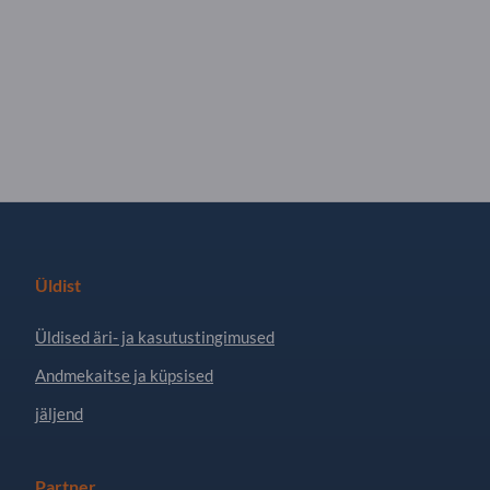
Üldist
Üldised äri- ja kasutustingimused
Andmekaitse ja küpsised
jäljend
Partner