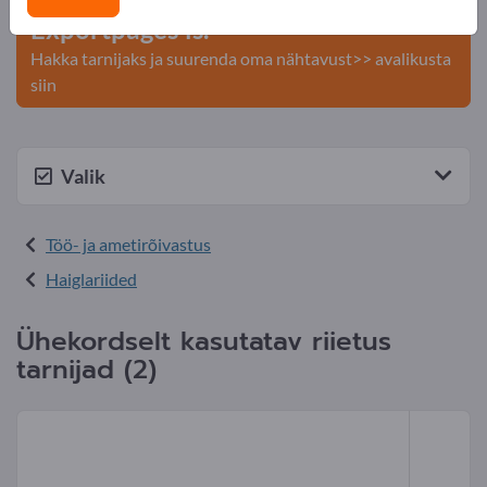
Exportpages'is.
Hakka tarnijaks ja suurenda oma nähtavust>> avalikusta
siin
Valik
Töö- ja ametirõivastus
Haiglariided
Ühekordselt kasutatav riietus
tarnijad (2)