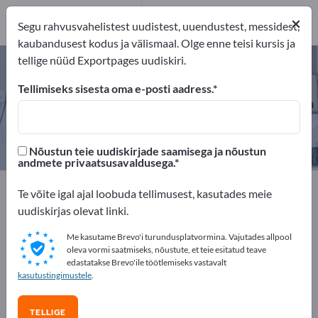
Turustajat
1
×
Segu rahvusvahelistest uudistest, uuendustest, messidest,
kaubandusest kodus ja välismaal. Olge enne teisi kursis ja
tellige nüüd Exportpages uudiskiri.
Ühekordselt kasutatav riietus –
leidke tootjaid ja tarnijaid
Tellimiseks sisesta oma e-posti aadress.
eksportijad
Tootja
Turustajat
2
1
1
Nõustun teie uudiskirjade saamisega ja nõustun
andmete privaatsusavaldusega.
Exportpages
Tekstiilid
Riietus
Te võite igal ajal loobuda tellimusest, kasutades meie
Töö- ja ametirõivastus
Ühekordselt kasutatav riietus
uudiskirjas olevat linki.
Me kasutame Brevo'i turundusplatvormina. Vajutades allpool
Reklaamige tasuta Exportpages'is!
oleva vormi saatmiseks, nõustute, et teie esitatud teave
edastatakse Brevo'ile töötlemiseks vastavalt
Vajadused – Pakkumised – Kasutatud kaubad –
kasutustingimustele
.
Ärikontaktid >> alustage siit
TELLIGE
Avalikusta oma ettevõte ja tooted