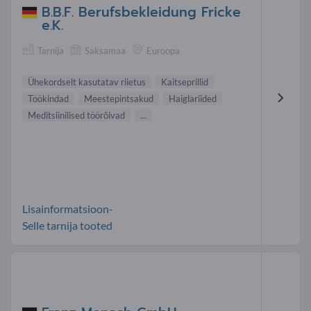
B.B.F. Berufsbekleidung Fricke
e.K.
Tarnija
Saksamaa
Euroopa
Ühekordselt kasutatav riietus
Kaitseprillid
Töökindad
Meestepintsakud
Haiglariided
Meditsiinilised töörõivad
...
Lisainformatsioon-
Selle tarnija tooted