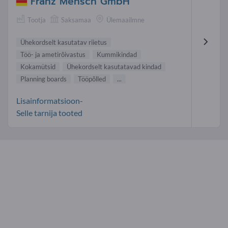
Franz Mensch GmbH
Tootja
Saksamaa
Ülemaailmne
Ühekordselt kasutatav riietus
Töö- ja ametirõivastus
Kummikindad
Kokamütsid
Ühekordselt kasutatavad kindad
Planning boards
Tööpõlled
...
Lisainformatsioon-
Selle tarnija tooted