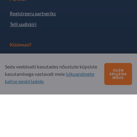
Registreeru partneriks
Telli uudiskiri
Küsimusi?
KKK - korduma kippuvad küsimused
Seda veebisaiti kasutades nõustute küpsiste
Meie teenuste pakkumine
OLEN
kasutamisega vastavalt meie
isikuandmete
SELLEGA
NÕUS
Meie firmast
kaitse eeskirjadele
.
Sõnum Exportpagesile
Exportpages International Network
Exportpages International GmbH
Becker-Göring-Straße 15