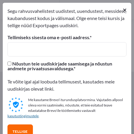
eksportijad
1
×
Segu rahvusvahelistest uudistest, uuendustest, messidest,
Tootja
1
kaubandusest kodus ja välismaal. Olge enne teisi kursis ja
tellige nüüd Exportpages uudiskiri.
Ppizzakarbid – leidke tootjaid ja
tarnijaid
Tellimiseks sisesta oma e-posti aadress.
eksportijad
Tootja
1
1
Nõustun teie uudiskirjade saamisega ja nõustun
andmete privaatsusavaldusega.
Exportpages
Söök ja jook
Toiduainepakendid
Te võite igal ajal loobuda tellimusest, kasutades meie
Ppizzakarbid
uudiskirjas olevat linki.
Me kasutame Brevo'i turundusplatvormina. Vajutades allpool
Reklaamige tasuta Exportpages'is!
oleva vormi saatmiseks, nõustute, et teie esitatud teave
edastatakse Brevo'ile töötlemiseks vastavalt
Vajadused – Pakkumised – Kasutatud kaubad –
kasutustingimustele
.
Ärikontaktid >> alustage siit
TELLIGE
Avalikusta oma ettevõte ja tooted