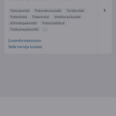
Ppizzakarbid
Pakendmaterjalid
Tordikarbid
Paberkotid
Paberkotid
Volditavad karbid
Kiirtoidupakendid
Pabertaldrikud
Toiduainepakendid
...
Lisainformatsioon-
Selle tarnija tooted