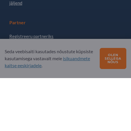
jäljend
Partner
Registreeru partneriks
Telli uudiskiri
Seda veebisaiti kasutades nõustute küpsiste
OLEN
kasutamisega vastavalt meie
isikuandmete
SELLEGA
NÕUS
kaitse eeskirjadele
.
Küsimusi?
KKK - korduma kippuvad küsimused
Meie teenuste pakkumine
Meie firmast
Sõnum Exportpagesile
Exportpages International Network