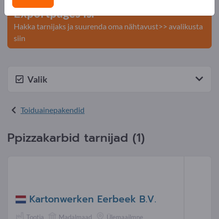
Exportpages'is.
Hakka tarnijaks ja suurenda oma nähtavust>> avalikusta
siin
Valik
Toiduainepakendid
Ppizzakarbid tarnijad (1)
Kartonwerken Eerbeek B.V.
Tootja
Madalmaad
Ülemaailmne