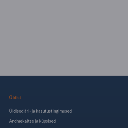
Üldist
Üldised äri- ja kasutustingimused
Andmekaitse ja küpsised