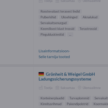
Tootja
Saksamaa
Ülemaailmne
Roostevabast terasest lindid
Pulberkihid
Uksehinged
Aknalukud
Servakaitsenurgad
Keemilisest kiust trossid
Terastrossid
Pingulduskinnitid
...
Lisainformatsioon-
Selle tarnija tooted
Grönheit & Weigel GmbH
Ladungssicherungssysteme
Tootja
Saksamaa
Ülemaailmne
Konteinerplaadid
Turvaplommid
Servakai
Kinnitusrihmad
Pakendipolstrid
Koormakin