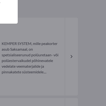
.
KEMPER SYSTEM, mille peakorter
asub Saksamaal, on
spetsialiseerunud polüuretaan- või
polüestervaikudel põhinevatele
vedelate veematerjalide ja
pinnakatete süsteemidele....