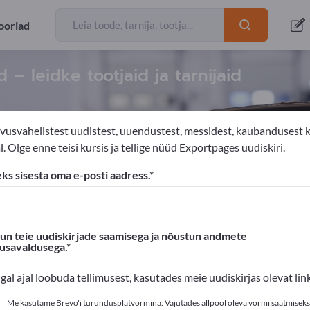
ooriad
– leidke tootjaid ja tarnijaid
vusvahelistest uudistest, uuendustest, messidest, kaubandusest 
. Olge enne teisi kursis ja tellige nüüd Exportpages uudiskiri.
adimiskindlustussüsteemid
eks sisesta oma e-posti aadress.
s'is!
Ärikontaktid >> alustage siit
n teie uudiskirjade saamisega ja nõustun andmete
susavaldusega.
oted Exportpages'is.
igal ajal loobuda tellimusest, kasutades meie uudiskirjas olevat link
valikusta siin
Me kasutame Brevo'i turundusplatvormina. Vajutades allpool oleva vormi saatmiseks