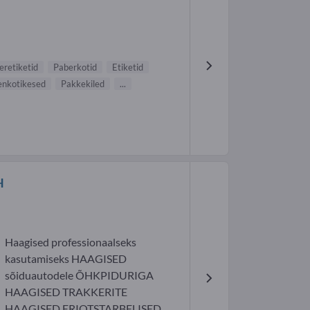
eretiketid
Paberkotid
Etiketid
enkotikesed
Pakkekiled
...
H
Haagised professionaalseks
kasutamiseks HAAGISED
sõiduautodele ÕHKPIDURIGA
HAAGISED TRAKKERITE
HAAGISED ERIOTSTARBELISED