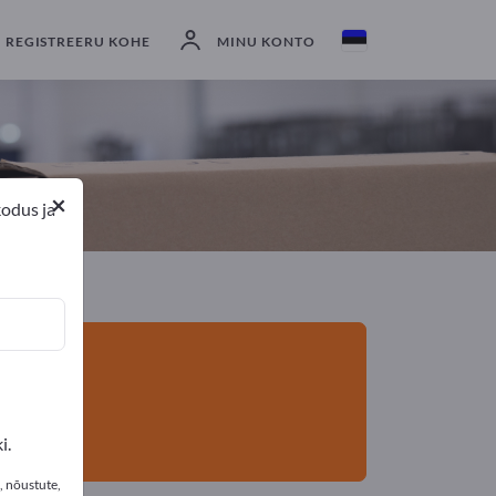
eksportijad
12
Tootja
12
REGISTREERU KOHE
MINU KONTO
×
kodus ja
i.
, nõustute,