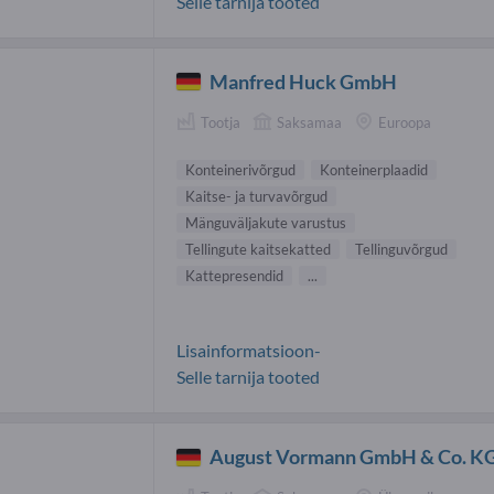
Selle tarnija tooted
Manfred Huck GmbH
Tootja
Saksamaa
Euroopa
Konteinerivõrgud
Konteinerplaadid
Kaitse- ja turvavõrgud
Mänguväljakute varustus
Tellingute kaitsekatted
Tellinguvõrgud
Kattepresendid
...
Lisainformatsioon-
Selle tarnija tooted
August Vormann GmbH & Co. K