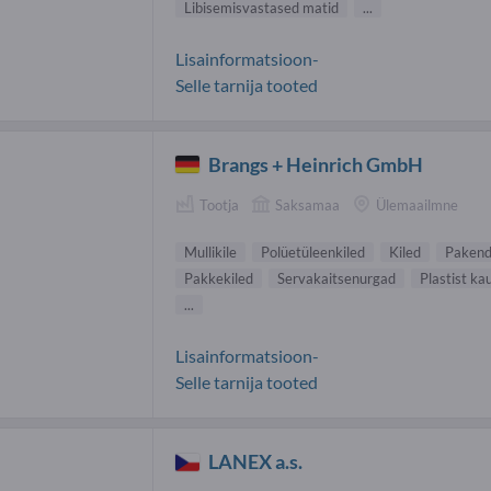
Libisemisvastased matid
...
Lisainformatsioon-
Selle tarnija tooted
Brangs + Heinrich GmbH
Tootja
Saksamaa
Ülemaailmne
Mullikile
Polüetüleenkiled
Kiled
Pakend
Pakkekiled
Servakaitsenurgad
Plastist ka
...
Lisainformatsioon-
Selle tarnija tooted
LANEX a.s.