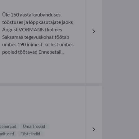
Üle 150 aasta kaubanduses,
tööstuses ja lõppkasutajate jaoks
August VORMANNi kolmes
Saksamaa tegevuskohas töötab
umbes 190 inimest, kellest umbes
pooled töötavad Ennepetali...
tsenurgad
Ümartrossid
nitused
Tõstelindid