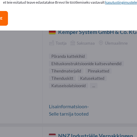
et teie esitatud teave edastatakse Brevo'ile töötlemiseks vastavalt
kasutustingimustele
dimiskindlustussüsteemid tarnijad (12)
GE
Kemper System GmbH & Co. KG
Tootja
Saksamaa
Ülemaailmne
Põranda kattekihid
Ehituskonstruktsioonide kaitsevahendid
Tihendmaterjalid
Pinnakatted
Tihenduskitt
Katusekatted
Katuseisolatsioonid
...
Lisainformatsioon-
Selle tarnija tooted
NNZ Industriële Verpakkingen