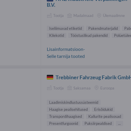
B.V.
Tootja
Madalmaad
Ülemaailmne
Iseliimuvad etiketid
Pakendmaterjalid
Pab
Kilekotid
Tööstuslikud pakendid
Polüetüle
Lisainformatsioon-
Selle tarnija tooted
Trebbiner Fahrzeug Fabrik Gmb
Tootja
Saksamaa
Euroopa
Laadimiskindlustussüsteemid
Haagise pealisehitused
Erisõidukid
Transpordihaagised
Kallurite pealisosad
Presentfurgoonid
Puksiirpealdised
...