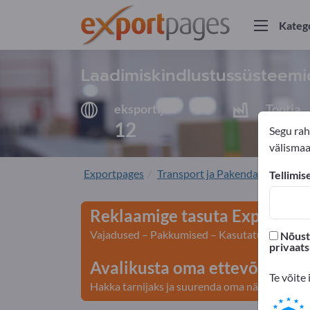
Kateg
Laadimiskindlustussüsteemid 
eksportijad
Tootja
12
12
Segu rah
välismaal
Exportpages
Transport ja Pakendamine
La
Tellimis
Reklaamige tasuta Exportpage
Vajadused – Pakkumised – Kasutatud kaubad – 
Nõustu
privaat
Avalikusta oma ettevõte ja to
Te võite 
Hakka tarnijaks ja suurenda oma nähtavust>> a