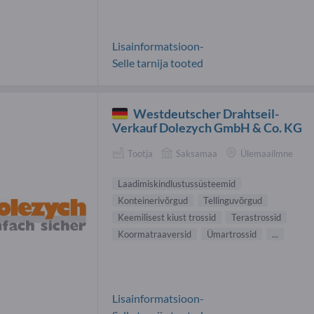
Lisainformatsioon-
Selle tarnija tooted
Westdeutscher Drahtseil-
Verkauf Dolezych GmbH & Co. KG
Tootja
Saksamaa
Ülemaailmne
Laadimiskindlustussüsteemid
Konteinerivõrgud
Tellinguvõrgud
Keemilisest kiust trossid
Terastrossid
Koormatraaversid
Ümartrossid
...
Lisainformatsioon-