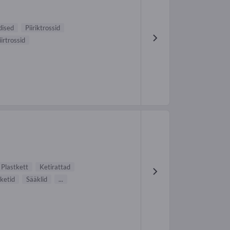
dised
Piiriktrossid
irtrossid
Plastkett
Ketirattad
ketid
Sääklid
...