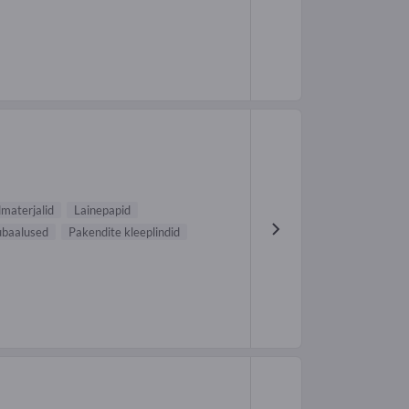
materjalid
Lainepapid
ubaalused
Pakendite kleeplindid