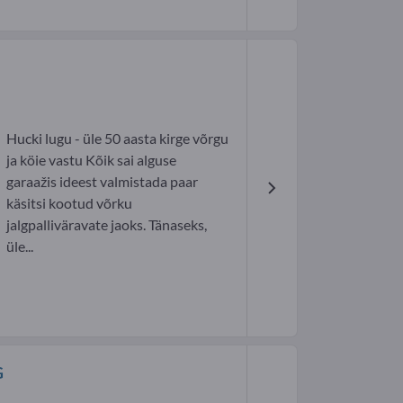
Hucki lugu - üle 50 aasta kirge võrgu
ja köie vastu Kõik sai alguse
garaažis ideest valmistada paar
käsitsi kootud võrku
jalgpalliväravate jaoks. Tänaseks,
üle...
G