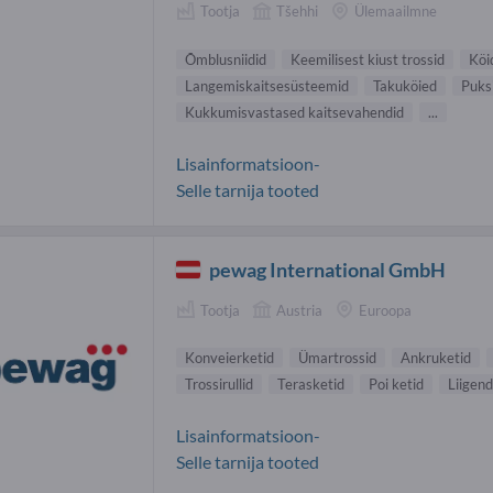
Tootja
Tšehhi
Ülemaailmne
Õmblusniidid
Keemilisest kiust trossid
Köi
Langemiskaitsesüsteemid
Takuköied
Puksi
Kukkumisvastased kaitsevahendid
...
Lisainformatsioon-
Selle tarnija tooted
pewag International GmbH
Tootja
Austria
Euroopa
Konveierketid
Ümartrossid
Ankruketid
Trossirullid
Terasketid
Poi ketid
Liigend
Lisainformatsioon-
Selle tarnija tooted