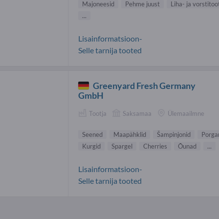
Majoneesid
Pehme juust
Liha- ja vorstito
...
Lisainformatsioon-
Selle tarnija tooted
Greenyard Fresh Germany
GmbH
Tootja
Saksamaa
Ülemaailmne
Seened
Maapähklid
Šampinjonid
Porga
Kurgid
Spargel
Cherries
Õunad
...
Lisainformatsioon-
Selle tarnija tooted