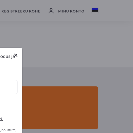
ijad
3
Tootja
2
Turustajat
1
REGISTREERU KOHE
MINU KONTO
×
kodus ja
i.
, nõustute,