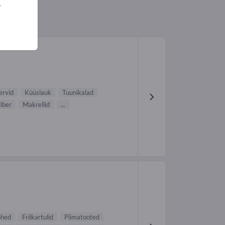
.
ervid
Küüslauk
Tuunikalad
lber
Makrellid
...
õhed
Friikartulid
Piimatooted