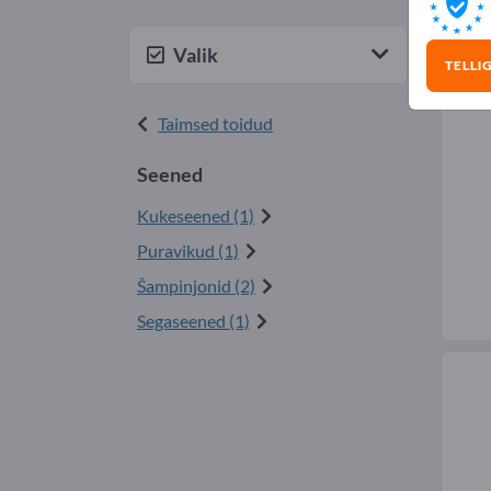
See
Valik
TELLI
Taimsed toidud
Seened
Kukeseened (1)
Puravikud (1)
Šampinjonid (2)
Segaseened (1)