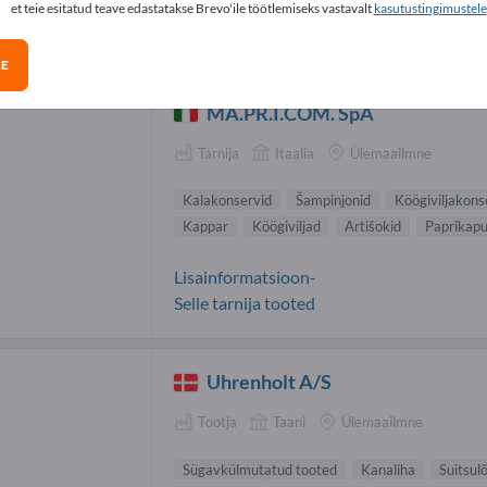
et teie esitatud teave edastatakse Brevo'ile töötlemiseks vastavalt
kasutustingimustele
ned tarnijad (3)
GE
MA.PR.I.COM. SpA
Tarnija
Itaalia
Ülemaailmne
Kalakonservid
Šampinjonid
Köögiviljakons
Kappar
Köögiviljad
Artišokid
Paprikapu
Lisainformatsioon-
Selle tarnija tooted
Uhrenholt A/S
Tootja
Taani
Ülemaailmne
Sügavkülmutatud tooted
Kanaliha
Suitsul