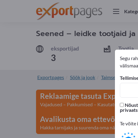
Kateg
Seened – leidke tootjaid ja 
eksportijad
Tootja
3
2
Segu rah
välismaal
Exportpages
Söök ja jook
Taimsed toidud
Tellimis
Reklaamige tasuta Exportpage
Vajadused – Pakkumised – Kasutatud kaubad – 
Nõustu
privaat
Avalikusta oma ettevõte ja to
Te võite 
Hakka tarnijaks ja suurenda oma nähtavust>> a