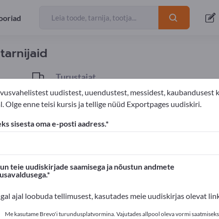
ooriad
eksport
tarnijaid
Turustajat
1
vusvahelistest uudistest, uuendustest, messidest, kaubandusest 
. Olge enne teisi kursis ja tellige nüüd Exportpages uudiskiri.
Seened
eks sisesta oma e-posti aadress.
s'is!
Ärikontaktid >> alustage siit
n teie uudiskirjade saamisega ja nõustun andmete
susavaldusega.
oted Exportpages'is.
igal ajal loobuda tellimusest, kasutades meie uudiskirjas olevat link
valikusta siin
Me kasutame Brevo'i turundusplatvormina. Vajutades allpool oleva vormi saatmiseks