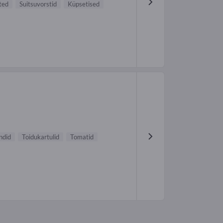
oted
Suitsuvorstid
Küpsetised
ndid
Toidukartulid
Tomatid