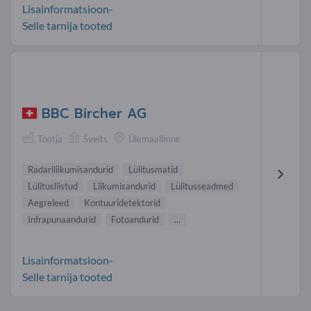
Lisainformatsioon-
Selle tarnija tooted
BBC Bircher AG
Tootja
Šveits
Ülemaailmne
Radariliikumisandurid
Lülitusmatid
Lülitusliistud
Liikumisandurid
Lülitusseadmed
Aegreleed
Kontuuridetektorid
Infrapunaandurid
Fotoandurid
...
Lisainformatsioon-
Selle tarnija tooted