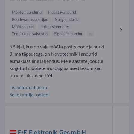
Mõõtemuundurid
Induktiivandurid
Pöörlevad kodeerijad
Nurgaandurid
Mõõtenupud
Potentsiomeeter
Teepikkuse salvestid
Signaalimuundur
...
Kõikjal, kus on vaja mõõta positsioone ja nurki
ülima täpsusega, on Novotechnik'i andurid
esmaklassiline lahendus. Meie aastate jooksul
kogutud mõõtetehnoloogiaalased teadmised
on vaid üks meie 194...
Lisainformatsioon-
Selle tarnija tooted
E+E Elektronik Ges.m.b.H.