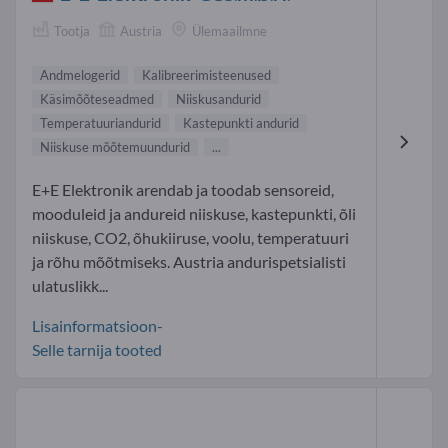
Tootja
Austria
Ülemaailmne
Andmelogerid
Kalibreerimisteenused
Käsimõõteseadmed
Niiskusandurid
Temperatuuriandurid
Kastepunkti andurid
Niiskuse mõõtemuundurid
...
E+E Elektronik arendab ja toodab sensoreid,
mooduleid ja andureid niiskuse, kastepunkti, õli
niiskuse, CO2, õhukiiruse, voolu, temperatuuri
ja rõhu mõõtmiseks. Austria andurispetsialisti
ulatuslikk...
Lisainformatsioon-
Selle tarnija tooted