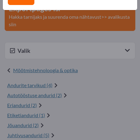
Exportpages'is.
Hakka tarnijaks ja suurenda oma nähtavust>> avalikusta
siin
Valik
Mõõtmistehnoloogia & optika
Andurite tarvikud (4)
Autotööstuse andurid (2)
Eriandurid (2)
Etiketiandurid (1)
Jõuandurid (2)
Juhtivusandurid (5)