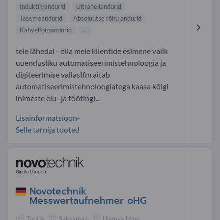
Induktiivandurid
Ultraheliandurid
Tasemeandurid
Absoluutse rõhu andurid
Kahvelfotoandurid
...
teie lähedal - olla meie klientide esimene valik
uuendusliku automatiseerimistehnoloogia ja
digiteerimise vallasIfm aitab
automatiseerimistehnoloogiatega kaasa kõigi
inimeste elu- ja töötingi...
Lisainformatsioon-
Selle tarnija tooted
Novotechnik
Messwertaufnehmer oHG
Tootja
Saksamaa
Ülemaailmne