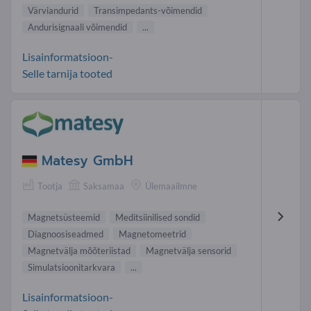
Värviandurid
Transimpedants-võimendid
Anduri signaali võimendid
...
Lisainformatsioon-
Selle tarnija tooted
Matesy GmbH
Tootja
Saksamaa
Ülemaailmne
Magnetsüsteemid
Meditsiinilised sondid
Diagnoosiseadmed
Magnetomeetrid
Magnetvälja mõõteriistad
Magnetvälja sensorid
Simulatsioonitarkvara
...
Lisainformatsioon-