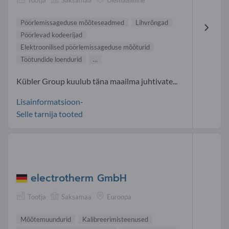
Pöörlemissageduse mõõteseadmed
Lihvrõngad
Pöörlevad kodeerijad
Elektroonilised pöörlemissageduse mõõturid
Töötundide loendurid
...
Kübler Group kuulub täna maailma juhtivate...
Lisainformatsioon-
Selle tarnija tooted
electrotherm GmbH
Tootja
Saksamaa
Euroopa
Mõõtemuundurid
Kalibreerimisteenused