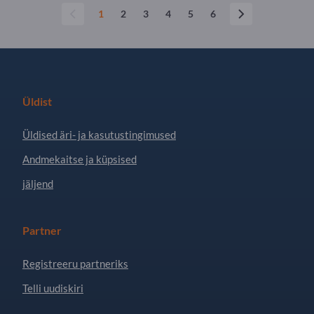
1
2
3
4
5
6
Üldist
Üldised äri- ja kasutustingimused
Andmekaitse ja küpsised
jäljend
Partner
Registreeru partneriks
Telli uudiskiri