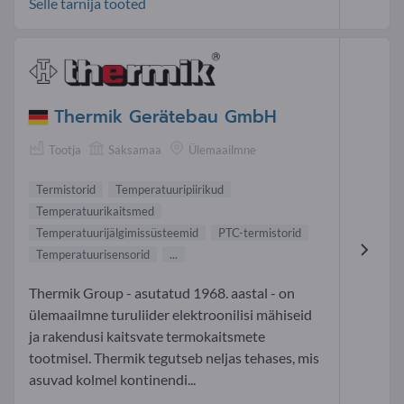
Selle tarnija tooted
Thermik Gerätebau GmbH
Tootja
Saksamaa
Ülemaailmne
Termistorid
Temperatuuripiirikud
Temperatuurikaitsmed
Temperatuurijälgimissüsteemid
PTC- termistorid
Temperatuurisensorid
...
Thermik Group - asutatud 1968. aastal - on
ülemaailmne turuliider elektroonilisi mähiseid
ja rakendusi kaitsvate termokaitsmete
tootmisel. Thermik tegutseb neljas tehases, mis
asuvad kolmel kontinendi...