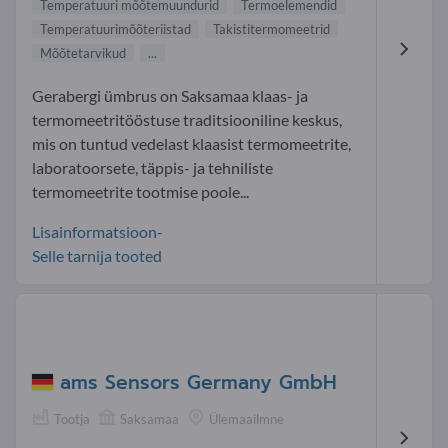
Temperatuuri mõõtemuundurid
Termoelemendid
Temperatuurimõõteriistad
Takistitermomeetrid
Mõõtetarvikud
...
Gerabergi ümbrus on Saksamaa klaas- ja
termomeetritööstuse traditsiooniline keskus,
mis on tuntud vedelast klaasist termomeetrite,
laboratoorsete, täppis- ja tehniliste
termomeetrite tootmise poole...
Lisainformatsioon-
Selle tarnija tooted
ams Sensors Germany GmbH
Tootja
Saksamaa
Ülemaailmne