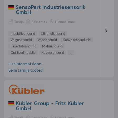
SensoPart Industriesensorik
GmbH
Tootja
Saksamaa
Ülemaailmne
Induktiivandurid
Ultraheliandurid
Valgusandurid
Värviandurid
Kahvelfotoandurid
Laserfotoandurid
Mahuandurid
Optilised kaablid
Kaugusandurid
...
Lisainformatsioon-
Selle tarnija tooted
Kübler Group - Fritz Kübler
GmbH
Tootja
Saksamaa
Ülemaailmne