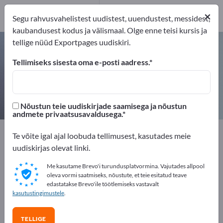
52
×
Tootja
52
Segu rahvusvahelistest uudistest, uuendustest, messidest,
kaubandusest kodus ja välismaal. Olge enne teisi kursis ja
tellige nüüd Exportpages uudiskiri.
Anduritehnika – leidke tootjaid ja
tarnijaid
Tellimiseks sisesta oma e-posti aadress.
eksportijad
Tootja
52
52
Nõustun teie uudiskirjade saamisega ja nõustun
andmete privaatsusavaldusega.
Exportpages
Mõõtmistehnoloogia & optika
Te võite igal ajal loobuda tellimusest, kasutades meie
Anduritehnika
uudiskirjas olevat linki.
Me kasutame Brevo'i turundusplatvormina. Vajutades allpool
Reklaamige tasuta Exportpages'is!
oleva vormi saatmiseks, nõustute, et teie esitatud teave
edastatakse Brevo'ile töötlemiseks vastavalt
Vajadused – Pakkumised – Kasutatud kaubad –
kasutustingimustele
.
Ärikontaktid >> alustage siit
TELLIGE
Avalikusta oma ettevõte ja tooted