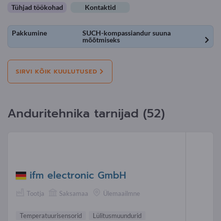
Tühjad töökohad
Kontaktid
Pakkumine
SUCH-kompassiandur suuna
mõõtmiseks
SIRVI KÕIK KUULUTUSED
Anduritehnika tarnijad (52)
ifm electronic GmbH
Tootja
Saksamaa
Ülemaailmne
Temperatuurisensorid
Lülitusmuundurid