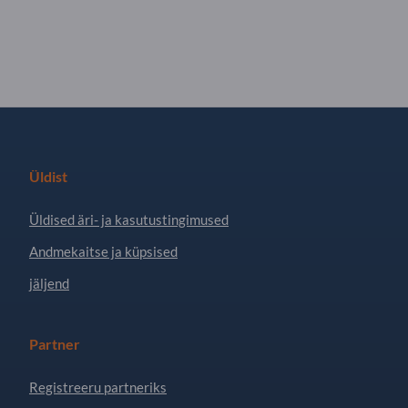
Üldist
Üldised äri- ja kasutustingimused
Andmekaitse ja küpsised
jäljend
Partner
Registreeru partneriks