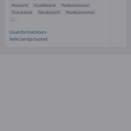
Aiakäärid
Kaablikäärid
Pediküüritooted
Taskukäärid
Siksakkäärid
Maniküüritooted
...
Lisainformatsioon-
Selle tarnija tooted