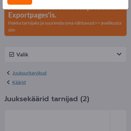
Avalikusta oma ettevõte ja tooted
Exportpages'is.
Hakka tarnijaks ja suurenda oma nähtavust>> avalikusta
siin
Valik
Juuksuritarvikud
Käärid
Juuksekäärid tarnijad (2)