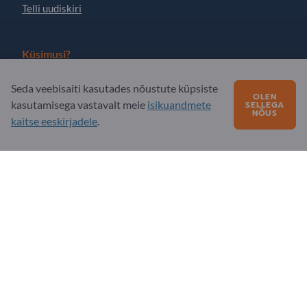
Telli uudiskiri
Küsimusi?
KKK - korduma kippuvad küsimused
Seda veebisaiti kasutades nõustute küpsiste
OLEN
kasutamisega vastavalt meie
isikuandmete
SELLEGA
Meie teenuste pakkumine
NÕUS
kaitse eeskirjadele
.
Meie firmast
Sõnum Exportpagesile
Exportpages International Network
Exportpages International GmbH
Becker-Göring-Straße 15
76307 Karlsbad
Germany