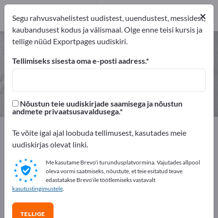
eksportijad
2
×
Segu rahvusvahelistest uudistest, uuendustest, messidest,
Tootja
2
kaubandusest kodus ja välismaal. Olge enne teisi kursis ja
tellige nüüd Exportpages uudiskiri.
Juuksekäärid – leidke tootjaid ja
tarnijaid
Tellimiseks sisesta oma e-posti aadress.
eksportijad
Tootja
2
2
Nõustun teie uudiskirjade saamisega ja nõustun
andmete privaatsusavaldusega.
Exportpages
Toor- ja toimeained
Te võite igal ajal loobuda tellimusest, kasutades meie
Kaubanduslikud kulumaterjalid
Juuksuritarvikud
uudiskirjas olevat linki.
Juuksekäärid
Me kasutame Brevo'i turundusplatvormina. Vajutades allpool
oleva vormi saatmiseks, nõustute, et teie esitatud teave
Reklaamige tasuta Exportpages'is!
edastatakse Brevo'ile töötlemiseks vastavalt
kasutustingimustele
.
Vajadused – Pakkumised – Kasutatud kaubad –
Ärikontaktid >> alustage siit
TELLIGE