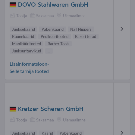
DOVO Stahlwaren GmbH
Tootja
Saksamaa
Ülemaailmne
Juuksekäärid
Paberikäärid
Nail Nippers
Küünekäärid
Pediküüritooted
Razori terad
Maniküüritooted
Barber Tools
Juuksuritarvikud
...
Lisainformatsioon-
Selle tarnija tooted
Kretzer Scheren GmbH
Tootja
Saksamaa
Ülemaailmne
Juuksekäärid
Käärid
Paberikäärid