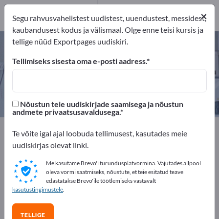
1
×
Tootja
1
Segu rahvusvahelistest uudistest, uuendustest, messidest,
kaubandusest kodus ja välismaal. Olge enne teisi kursis ja
tellige nüüd Exportpages uudiskiri.
Silikoonist implantaadid – leidke
tootjaid ja tarnijaid
Tellimiseks sisesta oma e-posti aadress.
eksportijad
Tootja
1
1
Nõustun teie uudiskirjade saamisega ja nõustun
andmete privaatsusavaldusega.
Exportpages
Meditsiin ja labor
Te võite igal ajal loobuda tellimusest, kasutades meie
Implantaadid ja proteesid
Silikoonist implantaadid
uudiskirjas olevat linki.
Me kasutame Brevo'i turundusplatvormina. Vajutades allpool
Reklaamige tasuta Exportpages'is!
oleva vormi saatmiseks, nõustute, et teie esitatud teave
edastatakse Brevo'ile töötlemiseks vastavalt
Vajadused – Pakkumised – Kasutatud kaubad –
kasutustingimustele
.
Ärikontaktid >> alustage siit
TELLIGE
Avalikusta oma ettevõte ja tooted