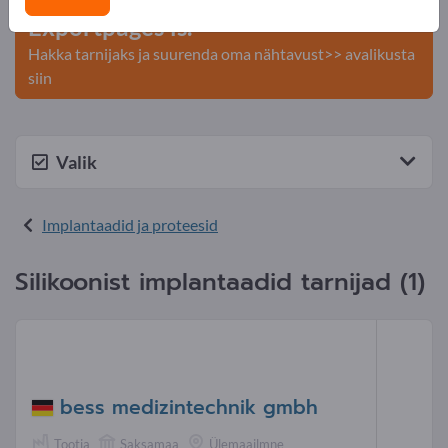
Exportpages'is.
Hakka tarnijaks ja suurenda oma nähtavust>> avalikusta
siin
Valik
Implantaadid ja proteesid
Silikoonist implantaadid tarnijad (1)
bess medizintechnik gmbh
Tootja
Saksamaa
Ülemaailmne