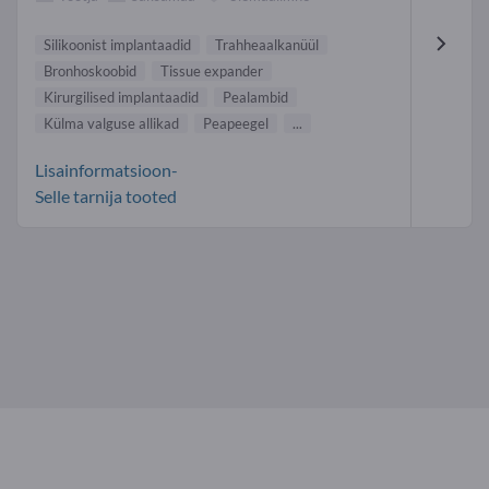
Silikoonist implantaadid
Trahheaalkanüül
Bronhoskoobid
Tissue expander
Kirurgilised implantaadid
Pealambid
Külma valguse allikad
Peapeegel
...
Lisainformatsioon-
Selle tarnija tooted