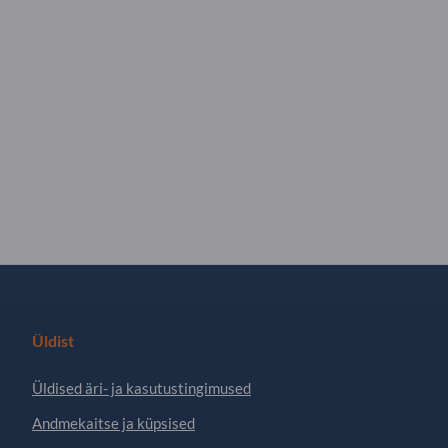
Üldist
Üldised äri- ja kasutustingimused
Andmekaitse ja küpsised