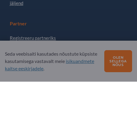
jäljend
Partner
Registreeru partneriks
Telli uudiskiri
Seda veebisaiti kasutades nõustute küpsiste
OLEN
kasutamisega vastavalt meie
isikuandmete
SELLEGA
NÕUS
kaitse eeskirjadele
.
Küsimusi?
KKK - korduma kippuvad küsimused
Meie teenuste pakkumine
Meie firmast
Sõnum Exportpagesile
Exportpages International Network