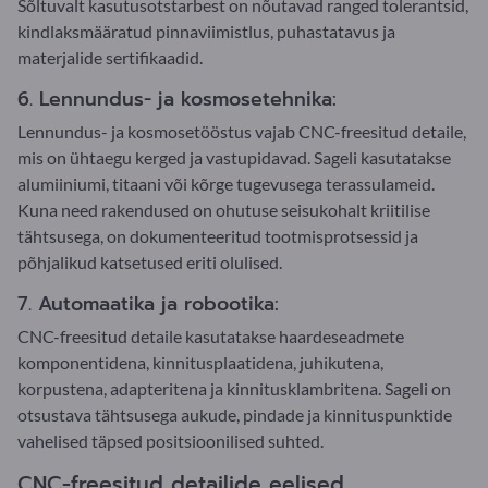
Sõltuvalt kasutusotstarbest on nõutavad ranged tolerantsid,
kindlaksmääratud pinnaviimistlus, puhastatavus ja
materjalide sertifikaadid.
6. Lennundus- ja kosmosetehnika:
Lennundus- ja kosmosetööstus vajab CNC-freesitud detaile,
mis on ühtaegu kerged ja vastupidavad. Sageli kasutatakse
alumiiniumi, titaani või kõrge tugevusega terassulameid.
Kuna need rakendused on ohutuse seisukohalt kriitilise
tähtsusega, on dokumenteeritud tootmisprotsessid ja
põhjalikud katsetused eriti olulised.
7. Automaatika ja robootika:
CNC-freesitud detaile kasutatakse haardeseadmete
komponentidena, kinnitusplaatidena, juhikutena,
korpustena, adapteritena ja kinnitusklambritena. Sageli on
otsustava tähtsusega aukude, pindade ja kinnituspunktide
vahelised täpsed positsioonilised suhted.
CNC-freesitud detailide eelised