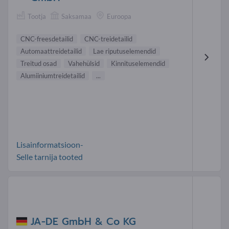
Tootja
Saksamaa
Euroopa
CNC-freesdetailid
CNC-treidetailid
Automaattreidetailid
Lae riputuselemendid
Treitud osad
Vahehülsid
Kinnituselemendid
Alumiiniumtreidetailid
...
Lisainformatsioon-
Selle tarnija tooted
JA-DE GmbH & Co KG