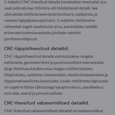
5-teljelisi CNC-freesitud detaile toodetakse masinatel, kus
saab pöörata kas tööriista või töödeldavat detaili. See
võimaldab töötleda keerukaid kontuure, kaldpindu ja
raskesti ligipääsetavaid kohti. 5-teljeline töötlemine
vähendab sageli seadistuste arvu, parandades seeläbi
erinevate funktsionaalsete pindade vahelist
positsioonitäpsust.
CNC-täppisfreesitud detailid:
CNC-täppisfreesitud detaile valmistatakse rangete
mõõtmete, geomeetriliste ja positsiooniliste tolerantside
järgi. Neid kasutatakse muu hulgas mõõteriistades,
tööpinkides, optilistes süsteemides, meditsiiniseadmetes ja
täppismehaanilistes koostudes. Lisaks mõõtmete täpsusele
on sageli kriitilise tähtsusega tasapinnalisus, paralleelsus,
risti olek, asend ja pinna kvaliteet.
CNC-freesitud vabavormilised detailid:
CNC-freesitud vabavormilised detailid on iseloomulikud