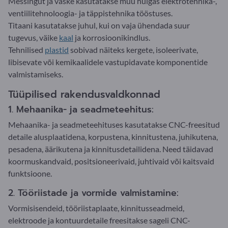
Messingut ja vaske kasutatakse muu hulgas elektrotehnika-,
ventiilitehnoloogia- ja täppistehnika tööstuses.
Titaani kasutatakse juhul, kui on vaja ühendada suur
tugevus, väike
kaal
ja korrosioonikindlus.
Tehnilised
plastid
sobivad näiteks kergete, isoleerivate,
libisevate või kemikaalidele vastupidavate komponentide
valmistamiseks.
Tüüpilised rakendusvaldkonnad
1. Mehaanika- ja seadmeteehitus:
Mehaanika- ja seadmeteehituses kasutatakse CNC-freesitud
detaile alusplaatidena, korpustena, kinnitustena, juhikutena,
pesadena, äärikutena ja kinnitusdetailidena. Need täidavad
koormuskandvaid, positsioneerivaid, juhtivaid või kaitsvaid
funktsioone.
2. Tööriistade ja vormide valmistamine:
Vormisisendeid, tööriistaplaate, kinnitusseadmeid,
elektroode ja kontuurdetaile freesitakse sageli CNC-