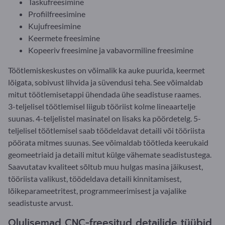
Taskufreesimine
Profiilfreesimine
Kujufreesimine
Keermete freesimine
Kopeeriv freesimine ja vabavormiline freesimine
Töötlemiskeskustes on võimalik ka auke puurida, keermet
lõigata, sobivust lihvida ja süvendusi teha. See võimaldab
mitut töötlemisetappi ühendada ühe seadistuse raames.
3-teljelisel töötlemisel liigub tööriist kolme lineaartelje
suunas. 4-teljelistel masinatel on lisaks ka pöördetelg. 5-
teljelisel töötlemisel saab töödeldavat detaili või tööriista
pöörata mitmes suunas. See võimaldab töötleda keerukaid
geomeetriaid ja detaili mitut külge vähemate seadistustega.
Saavutatav kvaliteet sõltub muu hulgas masina jäikusest,
tööriista valikust, töödeldava detaili kinnitamisest,
lõikeparameetritest, programmeerimisest ja vajalike
seadistuste arvust.
Olulisemad CNC-freesitud detailide tüübid