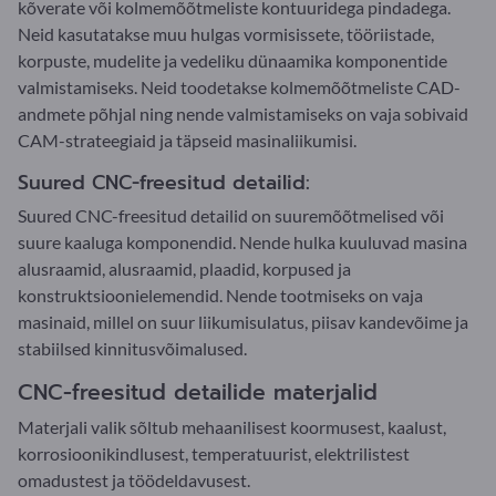
kõverate või kolmemõõtmeliste kontuuridega pindadega.
Neid kasutatakse muu hulgas vormisissete, tööriistade,
korpuste, mudelite ja vedeliku dünaamika komponentide
valmistamiseks. Neid toodetakse kolmemõõtmeliste CAD-
andmete põhjal ning nende valmistamiseks on vaja sobivaid
CAM-strateegiaid ja täpseid masinaliikumisi.
Suured CNC-freesitud detailid:
Suured CNC-freesitud detailid on suuremõõtmelised või
suure kaaluga komponendid. Nende hulka kuuluvad masina
alusraamid, alusraamid, plaadid, korpused ja
konstruktsioonielemendid. Nende tootmiseks on vaja
masinaid, millel on suur liikumisulatus, piisav kandevõime ja
stabiilsed kinnitusvõimalused.
CNC-freesitud detailide materjalid
Materjali valik sõltub mehaanilisest koormusest, kaalust,
korrosioonikindlusest, temperatuurist, elektrilistest
omadustest ja töödeldavusest.