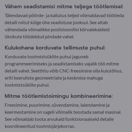
Vähem seadistamisi mitme teljega töötlemisel:
Täiendavad pöörde- ja kallutus teljed võimaldavad töötleda
detaili mitut külge ühe seadistuse jooksul. See aitab
vähendada võimalikke positsioonilisi kõrvalekaldeid
üksikute töödeldud pindade vahel.
Kulukohane korduvate tellimuste puhul:
Korduvate tootmistsüklite puhul jaguneb
programmeerimiseks ja seadistamiseks vajalik töö mitme
detaili vahel. Seetõttu võib CNC-freesimine olla kulutõhus,
eriti keeruliste geomeetriate ja keskmise mahuga
tootmistsüklite puhul.
Mitme töötlemistoimingu kombineerimine:
Freesimine, puurimine, süvendamine, laiendamine ja
keermestamine on sageli võimalik teostada samal masinal.
See võimaldab toota arvukaid funktsionaalseid detaile
koordineeritud tootmisjärjekorras.