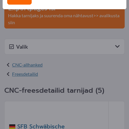
Exportpages'is.
Hakka tarnijaks ja suurenda oma nähtavust>> avalikusta
siin
Valik
CNC-allhanked
Freesdetailid
CNC-freesdetailid tarnijad (5)
SFB Schwäbische