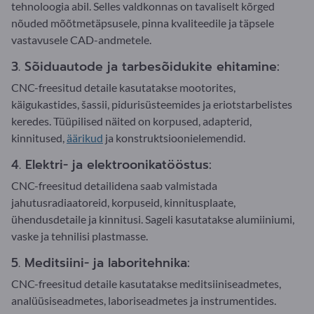
tehnoloogia abil. Selles valdkonnas on tavaliselt kõrged
nõuded mõõtmetäpsusele, pinna kvaliteedile ja täpsele
vastavusele CAD-andmetele.
3. Sõiduautode ja tarbesõidukite ehitamine:
CNC-freesitud detaile kasutatakse mootorites,
käigukastides, šassii, pidurisüsteemides ja eriotstarbelistes
keredes. Tüüpilised näited on korpused, adapterid,
kinnitused,
äärikud
ja konstruktsioonielemendid.
4. Elektri- ja elektroonikatööstus:
CNC-freesitud detailidena saab valmistada
jahutusradiaatoreid, korpuseid, kinnitusplaate,
ühendusdetaile ja kinnitusi. Sageli kasutatakse alumiiniumi,
vaske ja tehnilisi plastmasse.
5. Meditsiini- ja laboritehnika:
CNC-freesitud detaile kasutatakse meditsiiniseadmetes,
analüüsiseadmetes, laboriseadmetes ja instrumentides.