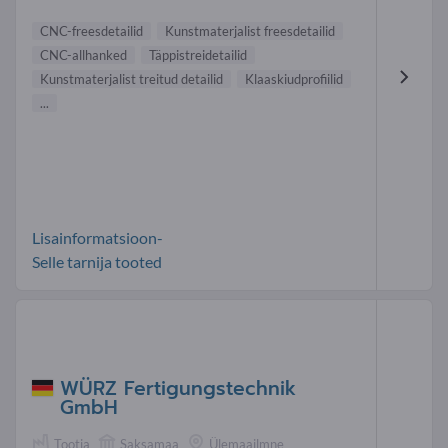
CNC-freesdetailid
Kunstmaterjalist freesdetailid
CNC-allhanked
Täppistreidetailid
Kunstmaterjalist treitud detailid
Klaaskiudprofiilid
...
Lisainformatsioon-
Selle tarnija tooted
WÜRZ Fertigungstechnik
GmbH
Tootja
Saksamaa
Ülemaailmne