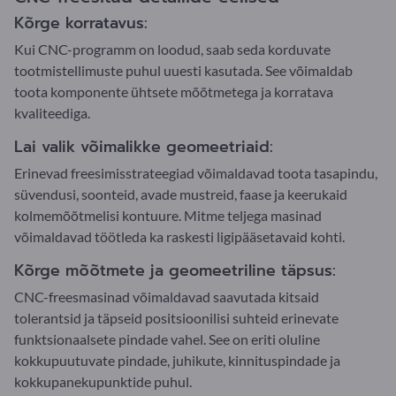
Kõrge korratavus:
Kui CNC-programm on loodud, saab seda korduvate
tootmistellimuste puhul uuesti kasutada. See võimaldab
toota komponente ühtsete mõõtmetega ja korratava
kvaliteediga.
Lai valik võimalikke geomeetriaid:
Erinevad freesimisstrateegiad võimaldavad toota tasapindu,
süvendusi, soonteid, avade mustreid, faase ja keerukaid
kolmemõõtmelisi kontuure. Mitme teljega masinad
võimaldavad töötleda ka raskesti ligipääsetavaid kohti.
Kõrge mõõtmete ja geomeetriline täpsus:
CNC-freesmasinad võimaldavad saavutada kitsaid
tolerantsid ja täpseid positsioonilisi suhteid erinevate
funktsionaalsete pindade vahel. See on eriti oluline
kokkupuutuvate pindade, juhikute, kinnituspindade ja
kokkupanekupunktide puhul.