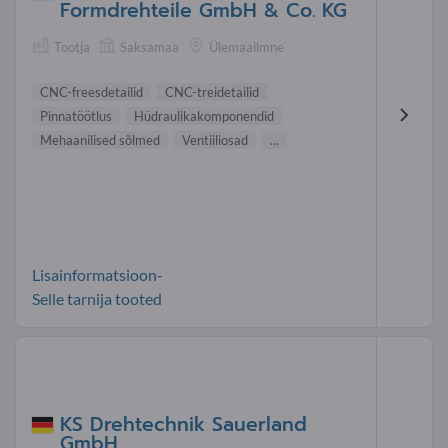
Formdrehteile GmbH & Co. KG
Tootja
Saksamaa
Ülemaailmne
CNC-freesdetailid
CNC-treidetailid
Pinnatöötlus
Hüdraulikakomponendid
Mehaanilised sõlmed
Ventiiliosad
...
Lisainformatsioon-
Selle tarnija tooted
KS Drehtechnik Sauerland
GmbH