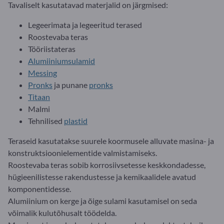
Tavaliselt kasutatavad materjalid on järgmised:
Legeerimata ja legeeritud terased
Roostevaba teras
Tööriistateras
Alumiiniumsulamid
Messing
Pronks
ja punane
pronks
Titaan
Malmi
Tehnilised
plastid
Teraseid kasutatakse suurele koormusele alluvate masina- ja
konstruktsioonielementide valmistamiseks.
Roostevaba teras sobib korrosiivsetesse keskkondadesse,
hügieenilistesse rakendustesse ja kemikaalidele avatud
komponentidesse.
Alumiinium on kerge ja õige sulami kasutamisel on seda
võimalik kulutõhusalt töödelda.