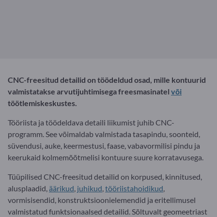
CNC-freesitud detailid on töödeldud osad, mille kontuurid
valmistatakse arvutijuhtimisega freesmasinatel
või
töötlemiskeskustes.
Tööriista ja töödeldava detaili liikumist juhib CNC-
programm. See võimaldab valmistada tasapindu, soonteid,
süvendusi, auke, keermestusi, faase, vabavormilisi pindu ja
keerukaid kolmemõõtmelisi kontuure suure korratavusega.
Tüüpilised CNC-freesitud detailid on korpused, kinnitused,
alusplaadid,
äärikud
,
juhikud
,
tööriistahoidikud
,
vormisisendid, konstruktsioonielemendid ja eritellimusel
valmistatud funktsionaalsed detailid. Sõltuvalt geomeetriast