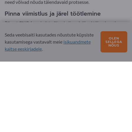
need võivad nõuda täiendavaid protsesse.
Pinna viimistlus ja järel töötlemine
Pärast CNC-freesimist võivad olla vajalikud täiendavad
töötlemisetapid:
Seda veebisaiti kasutades nõustute küpsiste
OLEN
Lihvimine
kasutamisega vastavalt meie
isikuandmete
SELLEGA
NÕUS
Hoonimine ja lihvimine
kaitse eeskirjadele
.
Puurimine ja laienemine
Kärpimine
Vibratsioonviimistlus
Poleerimine
Kõvendamine ja karastamine
Pinnakõvendamine ja nitreerimine
Mustamine
Tsinkimine
Nikeldamine
Kroomimine
Anodiseerimine