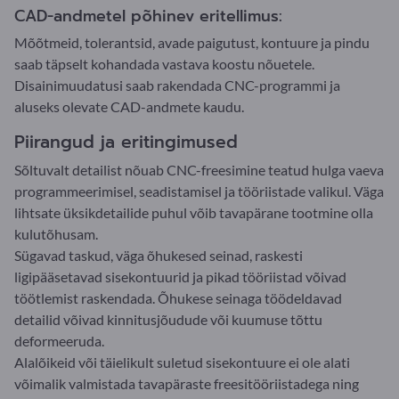
CAD-andmetel põhinev eritellimus:
Mõõtmeid, tolerantsid, avade paigutust, kontuure ja pindu
saab täpselt kohandada vastava koostu nõuetele.
Disainimuudatusi saab rakendada CNC-programmi ja
aluseks olevate CAD-andmete kaudu.
Piirangud ja eritingimused
Sõltuvalt detailist nõuab CNC-freesimine teatud hulga vaeva
programmeerimisel, seadistamisel ja tööriistade valikul. Väga
lihtsate üksikdetailide puhul võib tavapärane tootmine olla
kulutõhusam.
Sügavad taskud, väga õhukesed seinad, raskesti
ligipääsetavad sisekontuurid ja pikad tööriistad võivad
töötlemist raskendada. Õhukese seinaga töödeldavad
detailid võivad kinnitusjõudude või kuumuse tõttu
deformeeruda.
Alalõikeid või täielikult suletud sisekontuure ei ole alati
võimalik valmistada tavapäraste freesitööriistadega ning