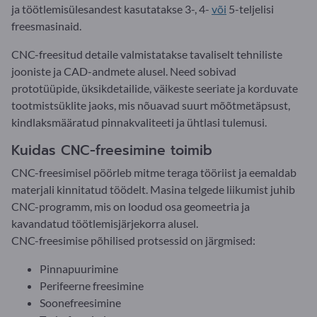
ja töötlemisülesandest kasutatakse 3-, 4-
või
5-teljelisi
freesmasinaid.
CNC-freesitud detaile valmistatakse tavaliselt tehniliste
jooniste ja CAD-andmete alusel. Need sobivad
prototüüpide, üksikdetailide, väikeste seeriate ja korduvate
tootmistsüklite jaoks, mis nõuavad suurt mõõtmetäpsust,
kindlaksmääratud pinnakvaliteeti ja ühtlasi tulemusi.
Kuidas CNC-freesimine toimib
CNC-freesimisel pöörleb mitme teraga tööriist ja eemaldab
materjali kinnitatud töödelt. Masina telgede liikumist juhib
CNC-programm, mis on loodud osa geomeetria ja
kavandatud töötlemisjärjekorra alusel.
CNC-freesimise põhilised protsessid on järgmised:
Pinnapuurimine
Perifeerne freesimine
Soonefreesimine