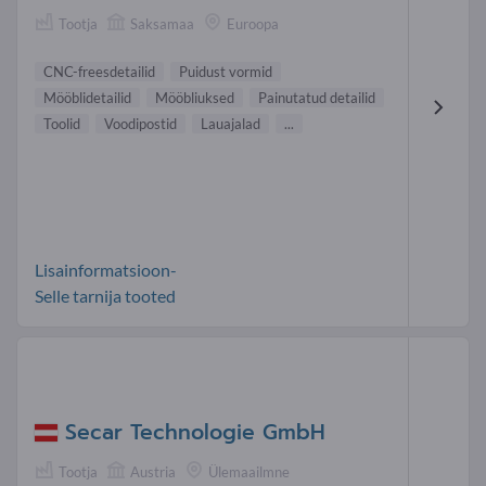
Tootja
Saksamaa
Euroopa
CNC-freesdetailid
Puidust vormid
Mööblidetailid
Mööbliuksed
Painutatud detailid
Toolid
Voodipostid
Lauajalad
...
Lisainformatsioon-
Selle tarnija tooted
Secar Technologie GmbH
Tootja
Austria
Ülemaailmne