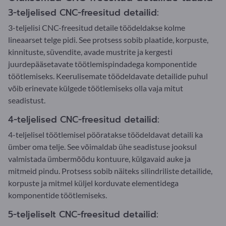
3-teljelised CNC-freesitud detailid:
3-teljelisi CNC-freesitud detaile töödeldakse kolme
lineaarset telge pidi. See protsess sobib plaatide, korpuste,
kinnituste, süvendite, avade mustrite ja kergesti
juurdepääsetavate töötlemispindadega komponentide
töötlemiseks. Keerulisemate töödeldavate detailide puhul
võib erinevate külgede töötlemiseks olla vaja mitut
seadistust.
4-teljelised CNC-freesitud detailid:
4-teljelisel töötlemisel pööratakse töödeldavat detaili ka
ümber oma telje. See võimaldab ühe seadistuse jooksul
valmistada ümbermõõdu kontuure, külgavaid auke ja
mitmeid pindu. Protsess sobib näiteks silindriliste detailide,
korpuste ja mitmel küljel korduvate elementidega
komponentide töötlemiseks.
5-teljeliselt CNC-freesitud detailid: