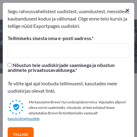
5
×
Tootja
5
Segu rahvusvahelistest uudistest, uuendustest, messidest,
kaubandusest kodus ja välismaal. Olge enne teisi kursis ja
tellige nüüd Exportpages uudiskiri.
CNC-freesdetailid – leidke tootjaid
ja tarnijaid
Tellimiseks sisesta oma e-posti aadress.
eksportijad
Tootja
5
5
Nõustun teie uudiskirjade saamisega ja nõustun
andmete privaatsusavaldusega.
Exportpages
Teenused
CNC-allhanked
Te võite igal ajal loobuda tellimusest, kasutades meie
CNC-freesdetailid
uudiskirjas olevat linki.
Me kasutame Brevo'i turundusplatvormina. Vajutades allpool
Reklaamige tasuta Exportpages'is!
oleva vormi saatmiseks, nõustute, et teie esitatud teave
edastatakse Brevo'ile töötlemiseks vastavalt
Vajadused – Pakkumised – Kasutatud kaubad –
kasutustingimustele
.
Ärikontaktid >> alustage siit
TELLIGE
Avalikusta oma ettevõte ja tooted