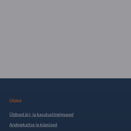
Üldist
Üldised äri- ja kasutustingimused
Andmekaitse ja küpsised