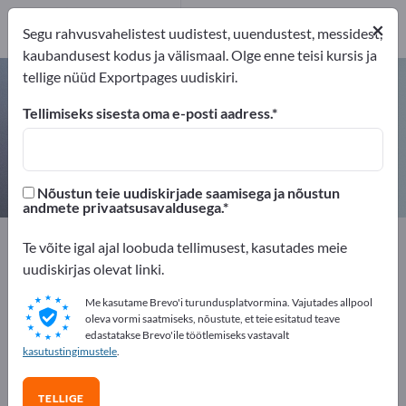
1
×
Tootja
1
Segu rahvusvahelistest uudistest, uuendustest, messidest,
kaubandusest kodus ja välismaal. Olge enne teisi kursis ja
tellige nüüd Exportpages uudiskiri.
Manomeetri klapid – leidke
tootjaid ja tarnijaid
Tellimiseks sisesta oma e-posti aadress.
eksportijad
Tootja
1
1
Nõustun teie uudiskirjade saamisega ja nõustun
andmete privaatsusavaldusega.
Exportpages
Komponendid ja Osad
Ventiilid
Te võite igal ajal loobuda tellimusest, kasutades meie
Eriventiilid
Manomeetri klapid
uudiskirjas olevat linki.
Me kasutame Brevo'i turundusplatvormina. Vajutades allpool
Reklaamige tasuta Exportpages'is!
oleva vormi saatmiseks, nõustute, et teie esitatud teave
edastatakse Brevo'ile töötlemiseks vastavalt
Vajadused – Pakkumised – Kasutatud kaubad –
kasutustingimustele
.
Ärikontaktid >> alustage siit
TELLIGE
Avalikusta oma ettevõte ja tooted