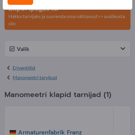
Exportpages'is.
Hakka tarnijaks ja suurenda oma nähtavust>> avalikusta
siin
Valik
Eriventiilid
Manomeetri tarvikud
Manomeetri klapid tarnijad (1)
Armaturenfabrik Franz