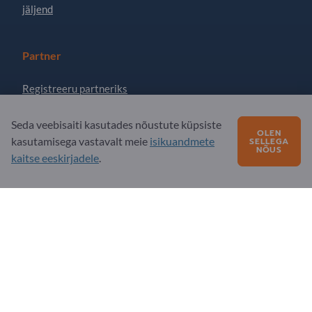
jäljend
Partner
Registreeru partneriks
Telli uudiskiri
Seda veebisaiti kasutades nõustute küpsiste
OLEN
kasutamisega vastavalt meie
isikuandmete
SELLEGA
NÕUS
kaitse eeskirjadele
.
Küsimusi?
KKK - korduma kippuvad küsimused
Meie teenuste pakkumine
Meie firmast
Sõnum Exportpagesile