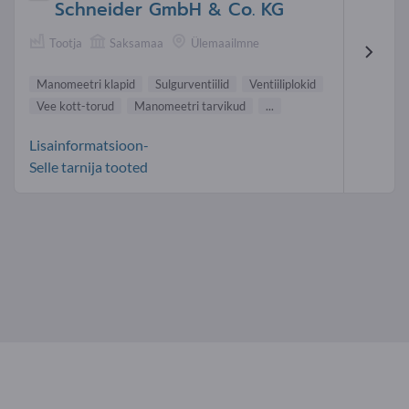
Schneider GmbH & Co. KG
Tootja
Saksamaa
Ülemaailmne
Manomeetri klapid
Sulgurventiilid
Ventiiliplokid
Vee kott-torud
Manomeetri tarvikud
...
Lisainformatsioon-
Selle tarnija tooted