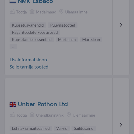
NMK Esbaco
Tootja
Madalmaad
Ülemaailmne
Küpsetusvahendid
Puuviljatooted
Pagaritoodete koostisosad
Küpsetamise essentsid
Martsipan
Martsipan
...
Lisainformatsioon-
Selle tarnija tooted
Unbar Rothon Ltd
Tootja
Ühendkuningriik
Ülemaailmne
Lõhna- ja maitseained
Värvid
Säilitusaine