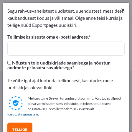
6
×
Tootja
6
Segu rahvusvahelistest uudistest, uuendustest, messidest,
kaubandusest kodus ja välismaal. Olge enne teisi kursis ja
tellige nüüd Exportpages uudiskiri.
Lõhna- ja maitseained – leidke
tootjaid ja tarnijaid
Tellimiseks sisesta oma e-posti aadress.
eksportijad
Tootja
6
6
Nõustun teie uudiskirjade saamisega ja nõustun
andmete privaatsusavaldusega.
Exportpages
Söök ja jook
Lõhna- ja maitseained
Te võite igal ajal loobuda tellimusest, kasutades meie
uudiskirjas olevat linki.
Reklaamige tasuta Exportpages'is!
Me kasutame Brevo'i turundusplatvormina. Vajutades allpool
Vajadused – Pakkumised – Kasutatud kaubad –
oleva vormi saatmiseks, nõustute, et teie esitatud teave
edastatakse Brevo'ile töötlemiseks vastavalt
Ärikontaktid >> alustage siit
kasutustingimustele
.
Avalikusta oma ettevõte ja tooted
TELLIGE