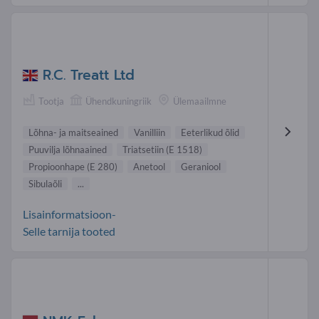
R.C. Treatt Ltd
Tootja
Ühendkuningriik
Ülemaailmne
Lõhna- ja maitseained
Vanilliin
Eeterlikud õlid
Puuvilja lõhnaained
Triatsetiin (E 1518)
Propioonhape (E 280)
Anetool
Geraniool
Sibulaõli
...
Lisainformatsioon-
Selle tarnija tooted