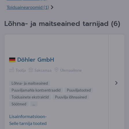
Toiduainearoomid (1)
Lõhna- ja maitseained tarnijad (6)
Döhler GmbH
Tootja
Saksamaa
Ülemaailmne
Lõhna- ja maitseained
Puuviljamahla kontsentraadid
Puuviljatooted
Toiduainete ekstraktid
Puuvilja lõhnaained
Söötmed
...
Lisainformatsioon-
Selle tarnija tooted