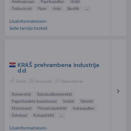
Aedmajoraan
Paprikapulber
Ürdid
Toiduvärvid
Pipar
Aniis
Basiilik
...
Lisainformatsioon-
Selle tarnija tooted
KRAŠ prehrambena industrija
d.d.
Tootja
Horvaatia
Ülemaailmne
Kompvekid
Šokolaadikompvekid
Pagaritoodete koostisosad
Snäkid
Vahvlid
Maiustused
Pistaatsiapähklid
Kakaopulber
Šokolaad
Kašupähklid
...
Lisainformatsioon-