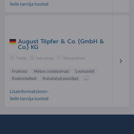
Selle tarnija tooted
August Töpfer & Co. (GmbH &
Co.) KG
Tootja
Saksamaa
Ülemaailmne
Fruktoos
Melass (söödasiirup)
Loomasööt
Kookoshelbed
Kuivatatud puuviljad
...
Lisainformatsioon-
Selle tarnija tooted