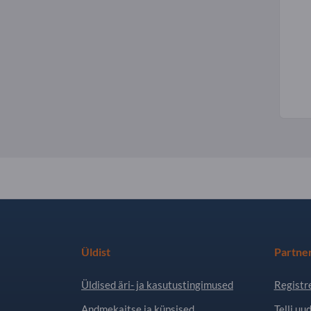
Üldist
Partne
Üldised äri- ja kasutustingimused
Registr
Andmekaitse ja küpsised
Telli uud