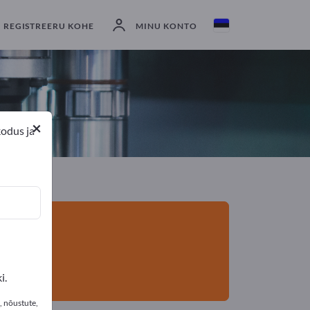
eksportijad
2
Tootja
2
REGISTREERU KOHE
MINU KONTO
×
kodus ja
i.
, nõustute,