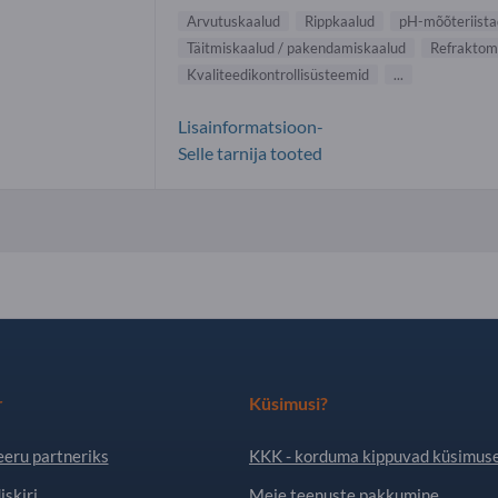
Arvutuskaalud
Rippkaalud
pH-mõõteriista
Täitmiskaalud / pakendamiskaalud
Refraktom
Kvaliteedikontrollisüsteemid
...
Lisainformatsioon-
Selle tarnija tooted
r
Küsimusi?
eeru partneriks
KKK - korduma kippuvad küsimus
iskiri
Meie teenuste pakkumine