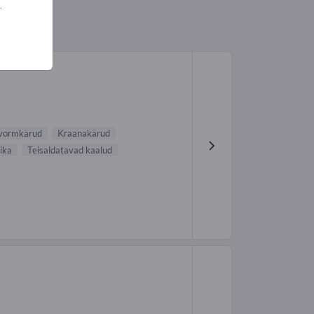
.
tvormkärud
Kraanakärud
ika
Teisaldatavad kaalud