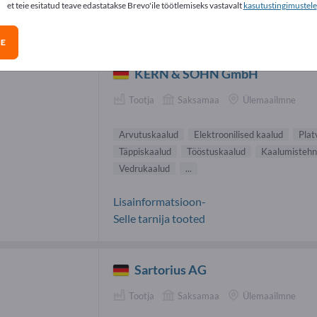
et teie esitatud teave edastatakse Brevo'ile töötlemiseks vastavalt
kasutustingimustele
utuskaalud tarnijad (2)
GE
KERN & SOHN GmbH
Tootja
Saksamaa
Ülemaailmne
Arvutuskaalud
Elektroonilised kaalud
Pla
Täppiskaalud
Tööstuskaalud
Kaalumistehn
Vedruk aalud
...
Lisainformatsioon-
Selle tarnija tooted
Sartorius AG
Tootja
Saksamaa
Ülemaailmne