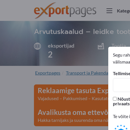
Kateg
Arvutuskaalud – leidke tootj
eksportijad
Tootja
2
2
Segu rah
välismaal
Exportpages
Transport ja Pakendamine
Pa
Tellimis
Reklaamige tasuta Exportpage
Vajadused – Pakkumised – Kasutatud kaubad – 
Nõustu
privaat
Avalikusta oma ettevõte ja to
Te võite 
Hakka tarnijaks ja suurenda oma nähtavust>> a