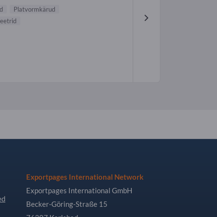
d
Platvormkärud
eetrid
Exportpages International Network
Exportpages International GmbH
ed
Becker-Göring-Straße 15