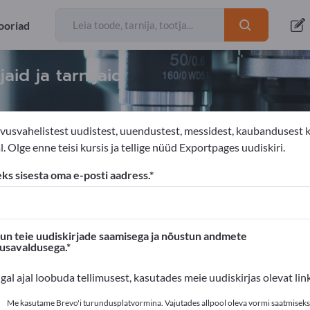
ooriad
aid ja tarnijaid
vusvahelistest uudistest, uuendustest, messidest, kaubandusest 
. Olge enne teisi kursis ja tellige nüüd Exportpages uudiskiri.
kkimisseadmed
Arvutuskaalud
eks sisesta oma e-posti aadress.
s'is!
Ärikontaktid >> alustage siit
n teie uudiskirjade saamisega ja nõustun andmete
susavaldusega.
oted Exportpages'is.
igal ajal loobuda tellimusest, kasutades meie uudiskirjas olevat link
valikusta siin
Me kasutame Brevo'i turundusplatvormina. Vajutades allpool oleva vormi saatmiseks