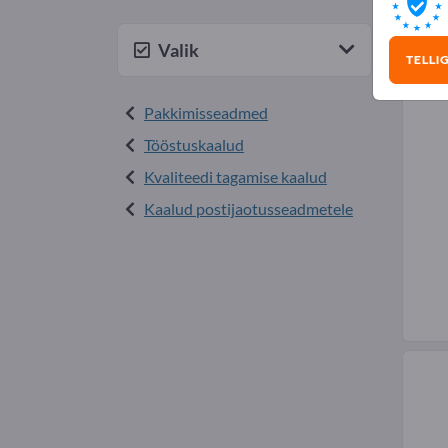
Arv
Valik
TELLI
Pakkimisseadmed
Tööstuskaalud
Kvaliteedi tagamise kaalud
Kaalud postijaotusseadmetele