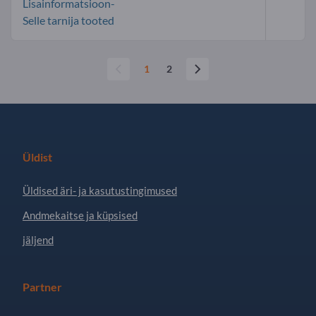
Lisainformatsioon-
Selle tarnija tooted
1
2
Üldist
Üldised äri- ja kasutustingimused
Andmekaitse ja küpsised
jäljend
Partner