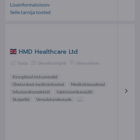
Lisainformatsioon-
Selle tarnija tooted
HMD Healthcare Ltd
Tootja
Ühendkuningriik
Ülemaailmne
Kirurgilised instrumendid
Ühekordsed meditsiinitooted
Meditsiiniseadmed
Infusioonikomplektid
Injektsioonikanüülid
Skalpellid
Vereülekandeseade
...