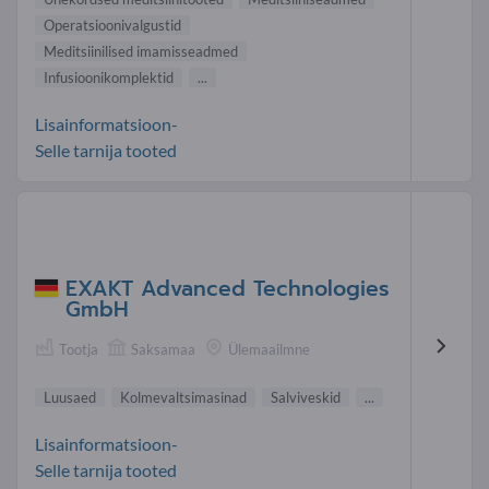
Operatsioonivalgustid
Meditsiinilised imamisseadmed
Infusioonikomplektid
...
Lisainformatsioon-
Selle tarnija tooted
EXAKT Advanced Technologies
GmbH
Tootja
Saksamaa
Ülemaailmne
Luusaed
Kolmevaltsimasinad
Salviveskid
...
Lisainformatsioon-
Selle tarnija tooted