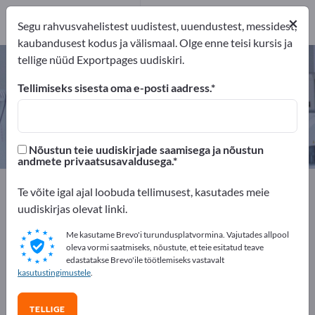
12
×
Tootja
12
Segu rahvusvahelistest uudistest, uuendustest, messidest,
kaubandusest kodus ja välismaal. Olge enne teisi kursis ja
tellige nüüd Exportpages uudiskiri.
Kirurgilised instrumendid – leidke
tootjaid ja tarnijaid
Tellimiseks sisesta oma e-posti aadress.
eksportijad
Tootja
12
12
Nõustun teie uudiskirjade saamisega ja nõustun
andmete privaatsusavaldusega.
Exportpages
Meditsiin ja labor
Te võite igal ajal loobuda tellimusest, kasutades meie
Kirurgilised instrumendid
uudiskirjas olevat linki.
Me kasutame Brevo'i turundusplatvormina. Vajutades allpool
Reklaamige tasuta Exportpages'is!
oleva vormi saatmiseks, nõustute, et teie esitatud teave
edastatakse Brevo'ile töötlemiseks vastavalt
Vajadused – Pakkumised – Kasutatud kaubad –
kasutustingimustele
.
Ärikontaktid >> alustage siit
TELLIGE
Avalikusta oma ettevõte ja tooted