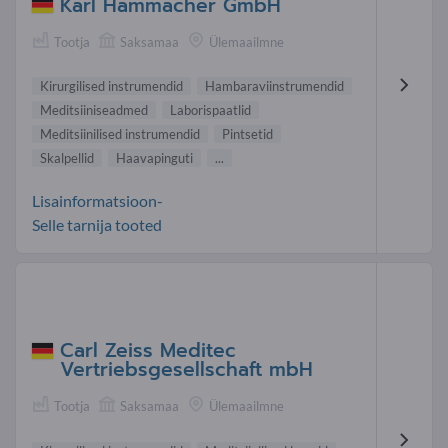
Karl Hammacher GmbH
Tootja
Saksamaa
Ülemaailmne
Kirurgilised instrumendid
Hambaraviinstrumendid
Meditsiiniseadmed
Laborispaatlid
Meditsiinilised instrumendid
Pintsetid
Skalpellid
Haavapinguti
...
Lisainformatsioon-
Selle tarnija tooted
Carl Zeiss Meditec
Vertriebsgesellschaft mbH
Tootja
Saksamaa
Ülemaailmne