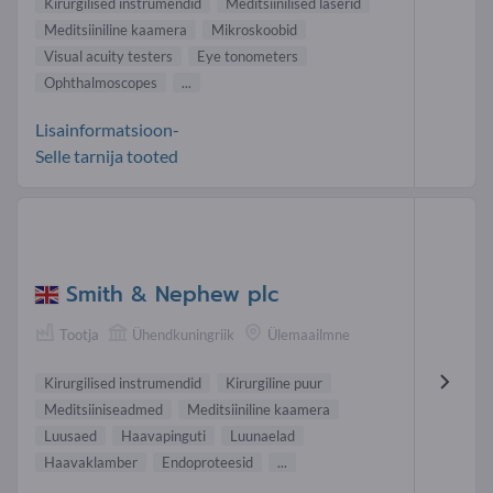
Kirurgilised instrumendid
Meditsiinilised laserid
Meditsiiniline kaamera
Mikroskoobid
Visual acuity testers
Eye tonometers
Ophthalmoscopes
...
Lisainformatsioon-
Selle tarnija tooted
Smith & Nephew plc
Tootja
Ühendkuningriik
Ülemaailmne
Kirurgilised instrumendid
Kirurgiline puur
Meditsiiniseadmed
Meditsiiniline kaamera
Luusaed
Haavapinguti
Luunaelad
Haavaklamber
Endoproteesid
...