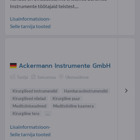
Instrumente töötajaid teistest....
Lisainformatsioon-
Selle tarnija tooted
Ackermann Instrumente GmbH
Tootja
Saksamaa
Ülemaailmne
Kirurgilised instrumendid
Hambaraviinstrumendid
Kirurgilised nõelad
Kirurgiline puur
Meditsiiniseadmed
Meditsiiniline kaamera
Kirurgiline tera
...
Lisainformatsioon-
Selle tarnija tooted