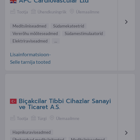
APC Cardiovascular Ltd
Tootja
Ühendkuningriik
Ülemaailmne
Meditsiiniseadmed
Südamekateetrid
Vererõhu mõõteseadmed
Südamestimulaatorid
Elektriraviseadmed
...
Lisainformatsioon-
Selle tarnija tooted
Biçakcilar Tibbi Cihazlar Sanayi
ve Ticaret A.S.
Tootja
Türgi
Ülemaailmne
Hapnikuraviseadmed
Ühekordsed meditsiinitooted
Meditsiiniseadmed