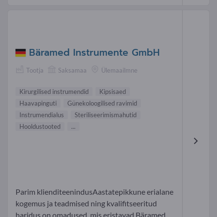
Bäramed Instrumente GmbH
Tootja
Saksamaa
Ülemaailmne
Kirurgilised instrumendid
Kipsisaed
Haavapinguti
Günekoloogilised ravimid
Instrumendialus
Steriliseerimismahutid
Hooldustooted
...
Parim klienditeenindusAastatepikkune erialane
kogemus ja teadmised ning kvalifitseeritud
haridus on omadused, mis eristavad Bäramed