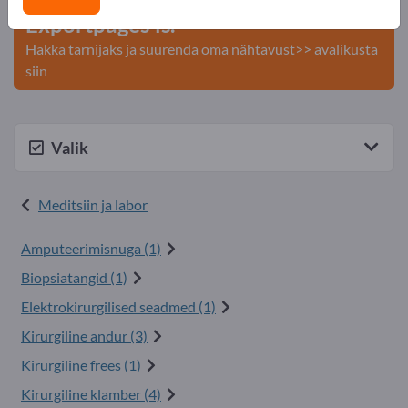
Exportpages'is.
Hakka tarnijaks ja suurenda oma nähtavust>> avalikusta
siin
Valik
Meditsiin ja labor
Amputeerimisnuga (1)
Biopsiatangid (1)
Elektrokirurgilised seadmed (1)
Kirurgiline andur (3)
Kirurgiline frees (1)
Kirurgiline klamber (4)