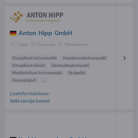
Anton Hipp GmbH
Tootja
Saksamaa
Ülemaailmne
Kirurgilised instrumendid
Hambaraviinstrumendid
Kirurgilised nõelad
Dentaalimplantaadid
Meditsiinilised instrumendid
Skalpellid
Haavapinguti
...
Lisainformatsioon-
Selle tarnija tooted