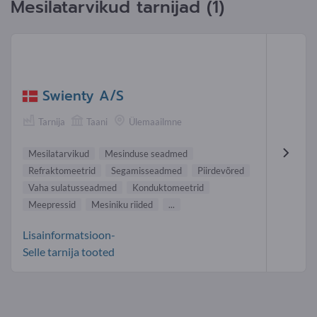
Mesilatarvikud tarnijad (1)
Swienty A/S
Tarnija
Taani
Ülemaailmne
Mesilatarvikud
Mesinduse seadmed
Refraktomeetrid
Segamisseadmed
Piirdevõred
Vaha sulatusseadmed
Konduktomeetrid
Meepressid
Mesiniku riided
...
Lisainformatsioon-
Selle tarnija tooted