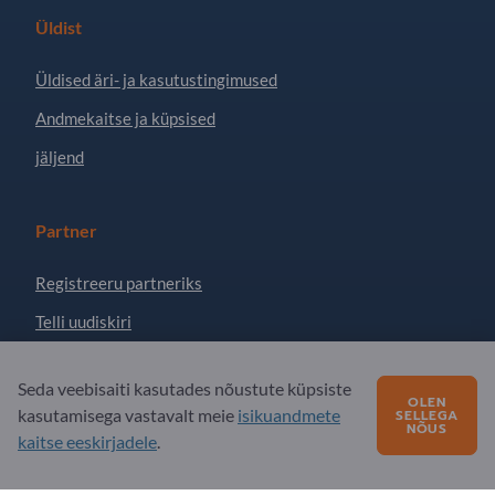
Üldist
Üldised äri- ja kasutustingimused
Andmekaitse ja küpsised
jäljend
Partner
Registreeru partneriks
Telli uudiskiri
Seda veebisaiti kasutades nõustute küpsiste
Küsimusi?
OLEN
kasutamisega vastavalt meie
isikuandmete
SELLEGA
NÕUS
kaitse eeskirjadele
.
KKK - korduma kippuvad küsimused
Meie teenuste pakkumine