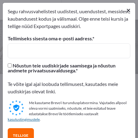
eksportijad
1
Turustajat
1
×
Segu rahvusvahelistest uudistest, uuendustest, messidest,
kaubandusest kodus ja välismaal. Olge enne teisi kursis ja
tellige nüüd Exportpages uudiskiri.
Mesilatarvikud – leidke tootjaid ja
tarnijaid
Tellimiseks sisesta oma e-posti aadress.
eksportijad
Turustajat
1
1
Nõustun teie uudiskirjade saamisega ja nõustun
andmete privaatsusavaldusega.
Exportpages
Toor- ja toimeained
Te võite igal ajal loobuda tellimusest, kasutades meie
Kaubanduslikud kulumaterjalid
Mesilatarvikud
uudiskirjas olevat linki.
Me kasutame Brevo'i turundusplatvormina. Vajutades allpool
Reklaamige tasuta Exportpages'is!
oleva vormi saatmiseks, nõustute, et teie esitatud teave
edastatakse Brevo'ile töötlemiseks vastavalt
Vajadused – Pakkumised – Kasutatud kaubad –
kasutustingimustele
.
Ärikontaktid >> alustage siit
TELLIGE
Avalikusta oma ettevõte ja tooted