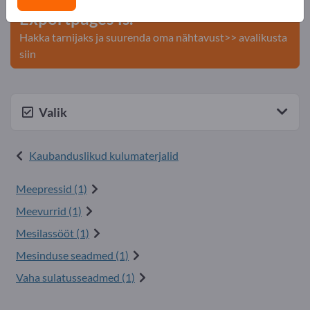
Exportpages'is.
Hakka tarnijaks ja suurenda oma nähtavust>> avalikusta
siin
Valik
Kaubanduslikud kulumaterjalid
Meepressid (1)
Meevurrid (1)
Mesilassööt (1)
Mesinduse seadmed (1)
Vaha sulatusseadmed (1)