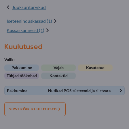
Juuksuritarvikud
Iseteeninduskassad (1)
Kassaska nnerid (1)
Kuulutused
Valik:
Pakkumine
Vajab
Kasutatud
Tühjad töökohad
Kontaktid
Pakkumine
Nutikad POS süsteemid ja riistvara
SIRVI KÕIK KUULUTUSED