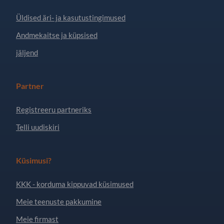
Üldised äri- ja kasutustingimused
Andmekaitse ja küpsised
jäljend
Partner
Registreeru partneriks
Telli uudiskiri
Küsimusi?
KKK - korduma kippuvad küsimused
Meie teenuste pakkumine
Meie firmast