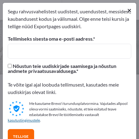
3
×
Tootja
3
Segu rahvusvahelistest uudistest, uuendustest, messidest,
kaubandusest kodus ja välismaal. Olge enne teisi kursis ja
tellige nüüd Exportpages uudiskiri.
Kassasüsteemid – leidke tootjaid
ja tarnijaid
Tellimiseks sisesta oma e-posti aadress.
eksportijad
Tootja
3
3
Nõustun teie uudiskirjade saamisega ja nõustun
andmete privaatsusavaldusega.
Exportpages
Te võite igal ajal loobuda tellimusest, kasutades meie
Ettevõtte seadmed / Institutsionaalne sisustus
uudiskirjas olevat linki.
Kaupluste sisseseade
Kassasüsteemid
Me kasutame Brevo'i turundusplatvormina. Vajutades allpool
oleva vormi saatmiseks, nõustute, et teie esitatud teave
Reklaamige tasuta Exportpages'is!
edastatakse Brevo'ile töötlemiseks vastavalt
kasutustingimustele
.
Vajadused – Pakkumised – Kasutatud kaubad –
Ärikontaktid >> alustage siit
TELLIGE