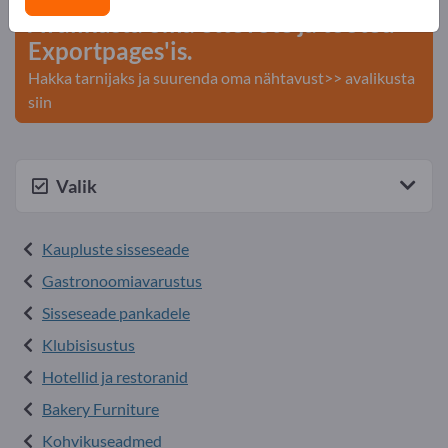
Avalikusta oma ettevõte ja tooted
Exportpages'is.
Hakka tarnijaks ja suurenda oma nähtavust>> avalikusta
siin
Valik
Kaupluste sisseseade
Gastronoomiavarustus
Sisseseade pankadele
Klubisisustus
Hotellid ja restoranid
Bakery Furniture
Kohvikuseadmed