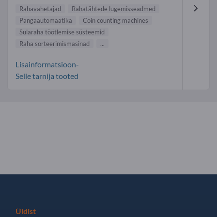
Rahavahetajad
Rahatähtede lugemisseadmed
Pangaautomaatika
Coin counting machines
Sularaha töötlemise süsteemid
Raha sorteerimismasinad
...
Lisainformatsioon-
Selle tarnija tooted
Üldist