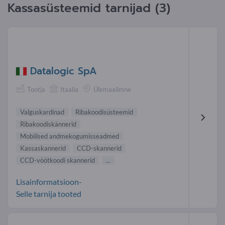
Kassasüsteemid tarnijad (3)
Datalogic SpA
Tootja
Itaalia
Ülemaailmne
Valguskardinad
Ribakoodisüsteemid
Ribakoodiskännerid
Mobiilsed andmekogumisseadmed
Kassaska nnerid
CCD-skannerid
CCD-vöötkoodi skannerid
...
Lisainformatsioon-
Selle tarnija tooted