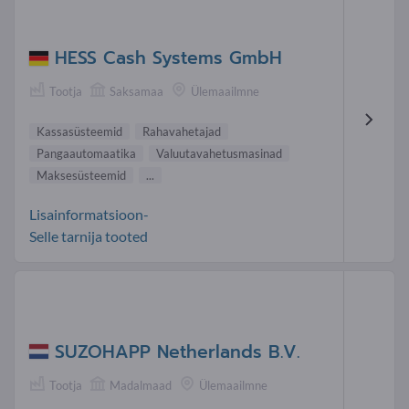
HESS Cash Systems GmbH
Tootja
Saksamaa
Ülemaailmne
Kassasüsteemid
Rahavahetajad
Pangaautomaatika
Valuutavahetusmasinad
Maksesüsteemid
...
Lisainformatsioon-
Selle tarnija tooted
SUZOHAPP Netherlands B.V.
Tootja
Madalmaad
Ülemaailmne