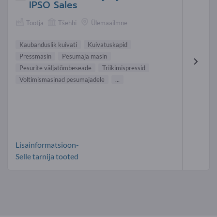
IPSO Sales
Tootja
Tšehhi
Ülemaailmne
Kaubanduslik kuivati
Kuivatuskapid
Pressmasin
Pesumaja masin
Pesurite väljatõmbeseade
Triikimispressid
Voltimismasinad pesumajadele
...
Lisainformatsioon-
Selle tarnija tooted