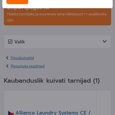
Exportpages'is.
Hakka tarnijaks ja suurenda oma nähtavust>> avalikusta
siin
Valik
Pesukuivatid
Pesumaja seadmed
Kaubanduslik kuivati tarnijad (1)
Alliance Laundry Systems CE /