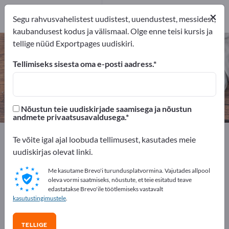
1
×
Tootja
1
Segu rahvusvahelistest uudistest, uuendustest, messidest,
kaubandusest kodus ja välismaal. Olge enne teisi kursis ja
tellige nüüd Exportpages uudiskiri.
Kaubanduslik kuivati – leidke
tootjaid ja tarnijaid
Tellimiseks sisesta oma e-posti aadress.
eksportijad
Tootja
1
1
Nõustun teie uudiskirjade saamisega ja nõustun
andmete privaatsusavaldusega.
Exportpages
Maja ja aed
Elektrilised kodumasinad
Te võite igal ajal loobuda tellimusest, kasutades meie
Pesukuivatid
Kaubanduslik kuivati
uudiskirjas olevat linki.
Me kasutame Brevo'i turundusplatvormina. Vajutades allpool
Reklaamige tasuta Exportpages'is!
oleva vormi saatmiseks, nõustute, et teie esitatud teave
edastatakse Brevo'ile töötlemiseks vastavalt
Vajadused – Pakkumised – Kasutatud kaubad –
kasutustingimustele
.
Ärikontaktid >> alustage siit
TELLIGE
Avalikusta oma ettevõte ja tooted