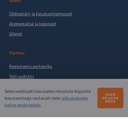
Üldist
Üldised äri- ja kasutustingimused
Andmekaitse ja küpsised
jäljend
Partner
Registreeru partneriks
Telli uudiskiri
Seda veebisaiti kasutades nõustute küpsiste
OLEN
Küsimusi?
kasutamisega vastavalt meie
isikuandmete
SELLEGA
NÕUS
kaitse eeskirjadele
.
KKK - korduma kippuvad küsimused
Meie teenuste pakkumine