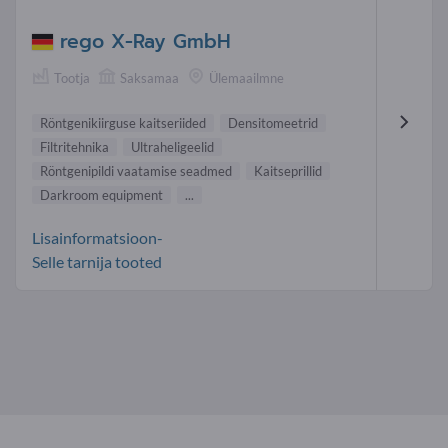
rego X-Ray GmbH
Tootja
Saksamaa
Ülemaailmne
Röntgenikiirguse kaitseriided
Densitomeetrid
Filtritehnika
Ultraheligeelid
Röntgeni pildi vaatamise seadmed
Kaitseprillid
Darkroom equipment
...
Lisainformatsioon-
Selle tarnija tooted