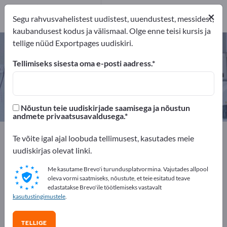
1
×
Tootja
1
Segu rahvusvahelistest uudistest, uuendustest, messidest,
kaubandusest kodus ja välismaal. Olge enne teisi kursis ja
tellige nüüd Exportpages uudiskiri.
Röntgenikiirguse kaitseriided –
leidke tootjaid ja tarnijaid
Tellimiseks sisesta oma e-posti aadress.
eksportijad
Tootja
1
1
Nõustun teie uudiskirjade saamisega ja nõustun
andmete privaatsusavaldusega.
Exportpages
Turvalisus ja kaitse
Te võite igal ajal loobuda tellimusest, kasutades meie
Töörõivad / kaitseriietus
uudiskirjas olevat linki.
Röntgenikiirguse kaitseriided
Me kasutame Brevo'i turundusplatvormina. Vajutades allpool
oleva vormi saatmiseks, nõustute, et teie esitatud teave
Reklaamige tasuta Exportpages'is!
edastatakse Brevo'ile töötlemiseks vastavalt
kasutustingimustele
.
Vajadused – Pakkumised – Kasutatud kaubad –
Ärikontaktid >> alustage siit
TELLIGE