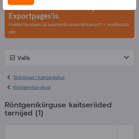
Avalikusta oma ettevõte ja tooted
Exportpages'is.
Hakka tarnijaks ja suurenda oma nähtavust>> avalikusta
siin
Valik
Töörõivad / kaitseriietus
Röntgeni tarvikud
Röntgenikiirguse kaitseriided
tarnijad (1)