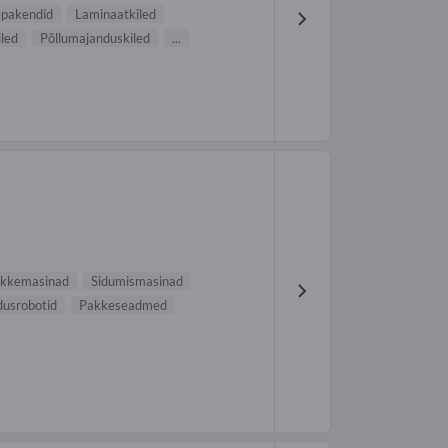
epakendid
Laminaatkiled
led
Põllumajanduskiled
...
akkemasinad
Sidumismasinad
usrobotid
Pakkeseadmed