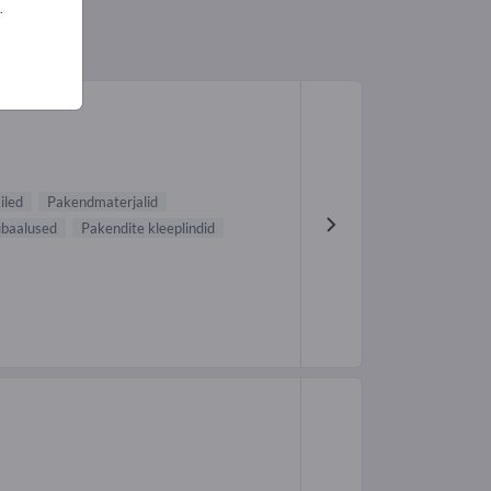
.
iled
Pakendmaterjalid
ubaalused
Pakendite kleeplindid