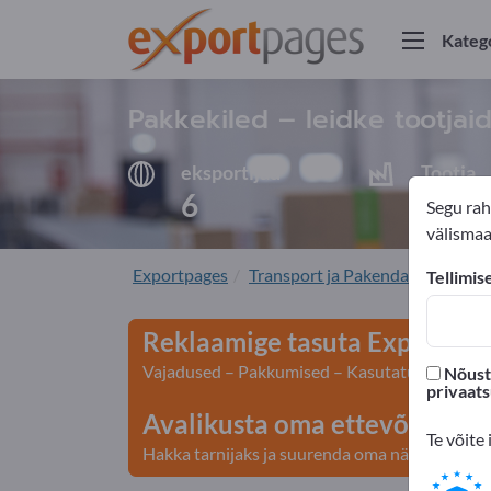
Kateg
Pakkekiled – leidke tootjaid 
eksportijad
Tootja
6
6
Segu rah
välismaal
Exportpages
Transport ja Pakendamine
Pa
Tellimis
Reklaamige tasuta Exportpage
Vajadused – Pakkumised – Kasutatud kaubad – 
Nõustu
privaat
Avalikusta oma ettevõte ja to
Te võite 
Hakka tarnijaks ja suurenda oma nähtavust>> a