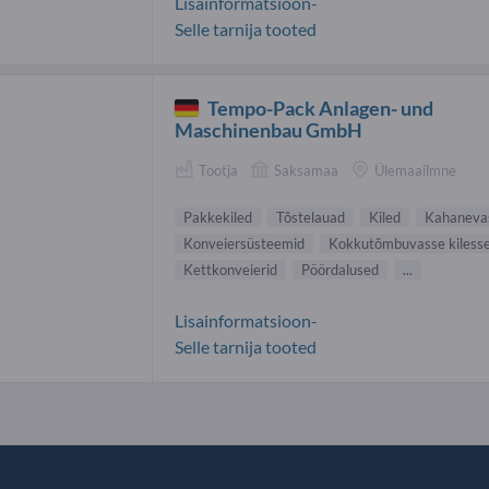
Lisainformatsioon-
Selle tarnija tooted
Tempo-Pack Anlagen- und
Maschinenbau GmbH
Tootja
Saksamaa
Ülemaailmne
Pakkekiled
Tõstelauad
Kiled
Kahanevas
Konveiersüsteemid
Kokkutõmbuvasse kiless
Kettkonveierid
Pöördalused
...
Lisainformatsioon-
Selle tarnija tooted