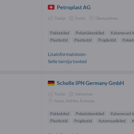
Petroplast AG
Tootja
Šveits
Ülemaailmne
Pakkekiled
Polüetüleenkiled
Kahanevast ki
Plastkotid
Plastkotid
Prügikotid
Polüet
Lisainformatsioon-
Selle tarnija tooted
Scholle IPN Germany GmbH
Tootja
Saksamaa
Aasia, Aafrika, Euroopa
Pakkekiled
Polüetüleenkiled
Kahanevast ki
Plastkotid
Prügikotid
Automaadikiled
K