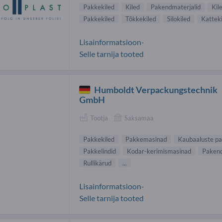
Pakkekiled
Kiled
Pakendmaterjalid
Kil
Pakkekiled
Tõkkekiled
Silokiled
Katteki
Lisainformatsioon-
Selle tarnija tooted
Humboldt Verpackungstechnik
GmbH
Tootja
Saksamaa
Pakkekiled
Pakkemasinad
Kaubaaluste p
Pakkelindid
Kodar-kerimismasinad
Pakend
Rullikärud
...
Lisainformatsioon-
Selle tarnija tooted