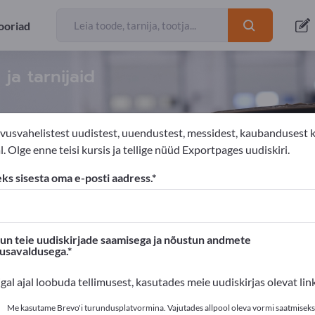
ooriad
ja tarnijaid
vusvahelistest uudistest, uuendustest, messidest, kaubandusest 
. Olge enne teisi kursis ja tellige nüüd Exportpages uudiskiri.
kendmaterjalid
Pakkekiled
Pakkekiled
eks sisesta oma e-posti aadress.
s'is!
Ärikontaktid >> alustage siit
n teie uudiskirjade saamisega ja nõustun andmete
susavaldusega.
oted Exportpages'is.
igal ajal loobuda tellimusest, kasutades meie uudiskirjas olevat link
valikusta siin
Me kasutame Brevo'i turundusplatvormina. Vajutades allpool oleva vormi saatmiseks