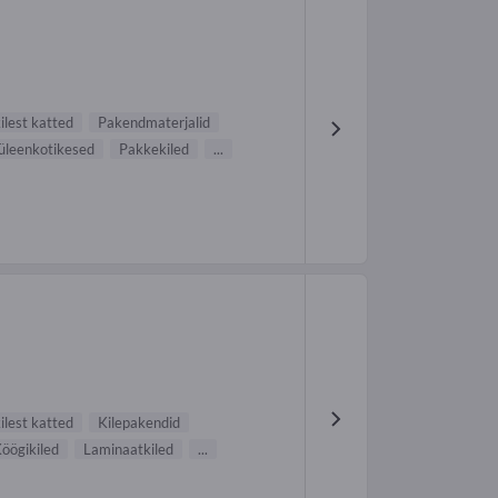
lest katted
Pakendmaterjalid
üleenkotikesed
Pakkekiled
...
lest katted
Kilepakendid
öögikiled
Laminaatkiled
...