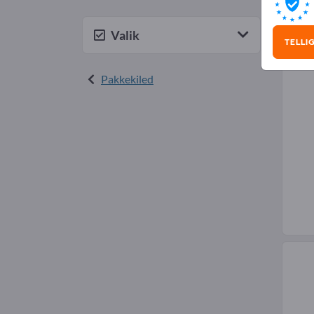
Pak
Valik
TELLI
Pakkekiled