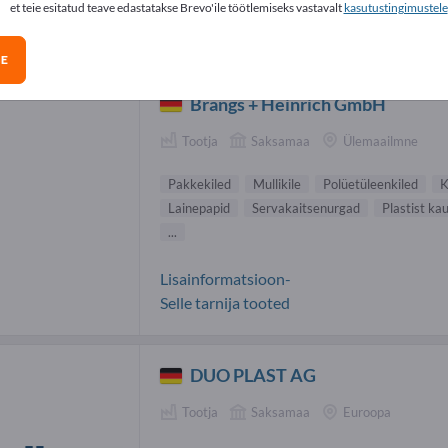
et teie esitatud teave edastatakse Brevo'ile töötlemiseks vastavalt
kasutustingimustele
kekiled tarnijad (6)
GE
Brangs + Heinrich GmbH
Tootja
Saksamaa
Ülemaailmne
Pakkekiled
Mullikile
Polüetüleenkiled
K
Lainepapid
Servakaitsenurgad
Plastist ka
...
Lisainformatsioon-
Selle tarnija tooted
DUO PLAST AG
Tootja
Saksamaa
Euroopa