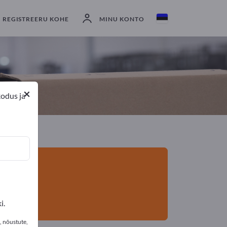
eksportijad
6
Tootja
6
REGISTREERU KOHE
MINU KONTO
×
kodus ja
i.
, nõustute,