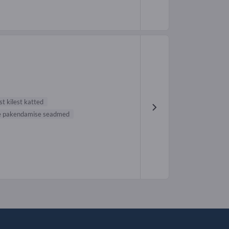
t kilest katted
e pakendamise seadmed