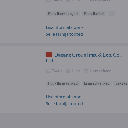
Puuvillane kangad
Puuvillakiud
...
Lisainformatsioon-
Selle tarnija tooted
Dagang Group Imp. & Exp. Co.,
Ltd
Tootja
Hiina
Ülemaailmne
Puuvillane kangad
Linased kangad
Segaka
Lisainformatsioon-
Selle tarnija tooted