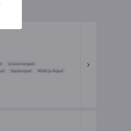
.
d
Linased kangad
gad
Segakangad
Niidid ja lõngad