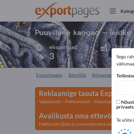
Kateg
Puuvillane kangad – leidke t
eksportijad
Tootja
3
3
Segu rah
välismaal
Exportpages
Tekstiilid
Rõivamaterjalid
P
Tellimis
Reklaamige tasuta Exportpage
Vajadused – Pakkumised – Kasutatud kaubad – 
Nõustu
privaat
Avalikusta oma ettevõte ja to
Te võite 
Hakka tarnijaks ja suurenda oma nähtavust>> a