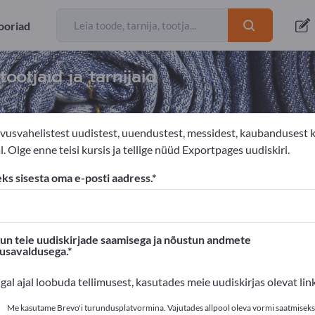
ooriad
ootjaid ja tarnijaid
vusvahelistest uudistest, uuendustest, messidest, kaubandusest 
. Olge enne teisi kursis ja tellige nüüd Exportpages uudiskiri.
uuvillane kangad
eks sisesta oma e-posti aadress.
s'is!
Ärikontaktid >> alustage siit
n teie uudiskirjade saamisega ja nõustun andmete
susavaldusega.
oted Exportpages'is.
igal ajal loobuda tellimusest, kasutades meie uudiskirjas olevat link
valikusta siin
Me kasutame Brevo'i turundusplatvormina. Vajutades allpool oleva vormi saatmiseks