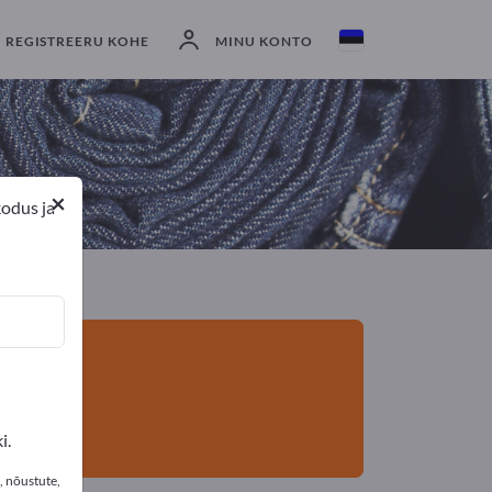
eksportijad
3
Tootja
3
REGISTREERU KOHE
MINU KONTO
×
kodus ja
i.
, nõustute,