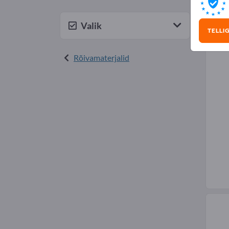
Puu
Valik
TELLI
Rõivamaterjalid