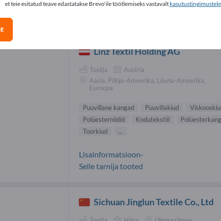
et teie esitatud teave edastatakse Brevo'ile töötlemiseks vastavalt
kasutustingimustele
villane kangad tarnijad (3)
GE
Linz Textil Holding AG
Tootja
Austria
Aasia, Põhja-Ameerika, Lõuna-Ameerika,
Euroopa
Puuvillane kangad
Puuvillakiud
Viskooskiu
Polüesterniidid
Kodutekstiil
Polüesterkan
Toorkiud
...
Lisainformatsioon-
Selle tarnija tooted
Sichuan Jinglun Textile Co., Ltd
Tootja
Hiina
Ülemaailmne