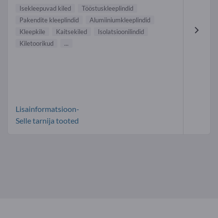
Isekleepuvad kiled
Tööstuskleeplindid
Pakendite kleeplindid
Alumiiniumkleeplindid
Kleepkile
Kaitsekiled
Isolatsioonilindid
Kiletoorikud
...
Lisainformatsioon-
Selle tarnija tooted