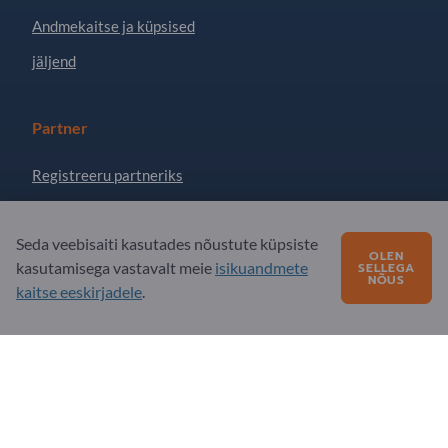
Andmekaitse ja küpsised
jäljend
Partner
Registreeru partneriks
Telli uudiskiri
Seda veebisaiti kasutades nõustute küpsiste
OLEN
kasutamisega vastavalt meie
isikuandmete
SELLEGA
Küsimusi?
NÕUS
kaitse eeskirjadele
.
KKK - korduma kippuvad küsimused
Meie teenuste pakkumine
Meie firmast
Sõnum Exportpagesile