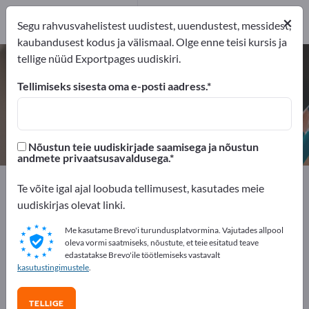
1
Turustajat
×
Segu rahvusvahelistest uudistest, uuendustest, messidest,
1
kaubandusest kodus ja välismaal. Olge enne teisi kursis ja
tellige nüüd Exportpages uudiskiri.
Isekleepuvad kiled – leidke
tootjaid ja tarnijaid
Tellimiseks sisesta oma e-posti aadress.
eksportijad
Turustajat
1
1
Nõustun teie uudiskirjade saamisega ja nõustun
andmete privaatsusavaldusega.
Exportpages
Bürooseadmed
Isekleepuvad kiled
Te võite igal ajal loobuda tellimusest, kasutades meie
uudiskirjas olevat linki.
Reklaamige tasuta Exportpages'is!
Me kasutame Brevo'i turundusplatvormina. Vajutades allpool
Vajadused – Pakkumised – Kasutatud kaubad –
oleva vormi saatmiseks, nõustute, et teie esitatud teave
edastatakse Brevo'ile töötlemiseks vastavalt
Ärikontaktid >> alustage siit
kasutustingimustele
.
Avalikusta oma ettevõte ja tooted
TELLIGE