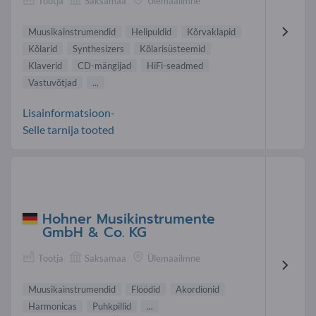
Tootja
Saksamaa
Ülemaailmne
Muusikainstrumendid
Helipuldid
Kõrvaklapid
Kõlarid
Synthesizers
Kõlarisüsteemid
Klaverid
CD-mängijad
HiFi-seadmed
Vastuvõtjad
...
Lisainformatsioon-
Selle tarnija tooted
Hohner Musikinstrumente
GmbH & Co. KG
Tootja
Saksamaa
Ülemaailmne
Muusikainstrumendid
Flöödid
Akordionid
Harmonicas
Puhkpillid
...