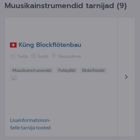
Muusikainstrumendid tarnijad (9)
Küng Blockflötenbau
Tootja
Šveits
Ülemaailmne
Muusikainstrumendid
Puhkpillid
Blokkflöödid
...
Lisainformatsioon-
Selle tarnija tooted