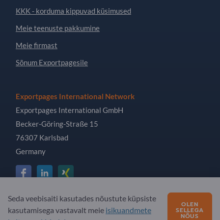
KKK - korduma kippuvad küsimused
Meie teenuste pakkumine
Meie firmast
Sõnum Exportpagesile
Exportpages International Network
Exportpages International GmbH
Becker-Göring-Straße 15
76307 Karlsbad
Germany
Seda veebisaiti kasutades nõustute küpsiste
OLEN
Copyright © 2026 Exportpages International GmbH. All
kasutamisega vastavalt meie
isikuandmete
SELLEGA
Rights Reserved.
NÕUS