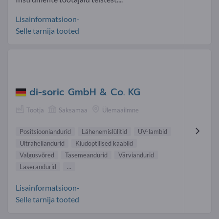
Lisainformatsioon-
Selle tarnija tooted
di-soric GmbH & Co. KG
Tootja
Saksamaa
Ülemaailmne
Positsiooniandurid
Lähenemislülitid
UV-lambid
Ultraheliandurid
Kiudoptilised kaablid
Valgusvõred
Tasemeandurid
Värviandurid
Laserandurid
...
Lisainformatsioon-
Selle tarnija tooted