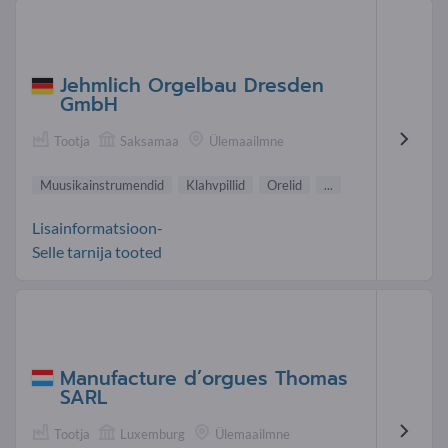
Jehmlich Orgelbau Dresden
GmbH
Tootja
Saksamaa
Ülemaailmne
Muusikainstrumendid
Klahvpillid
Orelid
...
Lisainformatsioon-
Selle tarnija tooted
Manufacture d’orgues Thomas
SARL
Tootja
Luxemburg
Ülemaailmne