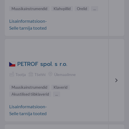
Muusikainstrumendid
Klahvpillid
Orelid
...
Lisainformatsioon-
Selle tarnija tooted
PETROF spol. s r.o.
Tootja
Tšehhi
Ülemaailmne
Muusikainstrumendid
Klaverid
Akustilised tiibklaverid
...
Lisainformatsioon-
Selle tarnija tooted