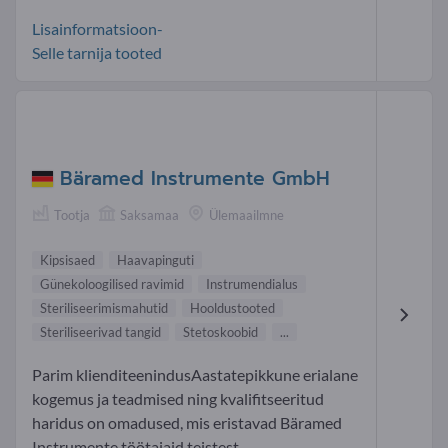
Lisainformatsioon-
Selle tarnija tooted
Bäramed Instrumente GmbH
Tootja
Saksamaa
Ülemaailmne
Kipsisaed
Haavapinguti
Günekoloogilised ravimid
Instrumendialus
Steriliseerimismahutid
Hooldustooted
Steriliseerivad tangid
Stetoskoobid
...
Parim klienditeenindusAastatepikkune erialane
kogemus ja teadmised ning kvalifitseeritud
haridus on omadused, mis eristavad Bäramed
Instrumente töötajaid teistest....