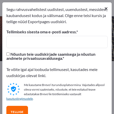
9
×
Tootja
9
Segu rahvusvahelistest uudistest, uuendustest, messidest,
kaubandusest kodus ja välismaal. Olge enne teisi kursis ja
tellige nüüd Exportpages uudiskiri.
Muusikainstrumendid – leidke
tootjaid ja tarnijaid
Tellimiseks sisesta oma e-posti aadress.
eksportijad
Tootja
9
9
Nõustun teie uudiskirjade saamisega ja nõustun
andmete privaatsusavaldusega.
Exportpages
Sport ja vaba aeg
Muusikainstrumendid
Te võite igal ajal loobuda tellimusest, kasutades meie
uudiskirjas olevat linki.
Reklaamige tasuta Exportpages'is!
Me kasutame Brevo'i turundusplatvormina. Vajutades allpool
Vajadused – Pakkumised – Kasutatud kaubad –
oleva vormi saatmiseks, nõustute, et teie esitatud teave
edastatakse Brevo'ile töötlemiseks vastavalt
Ärikontaktid >> alustage siit
kasutustingimustele
.
Avalikusta oma ettevõte ja tooted
TELLIGE