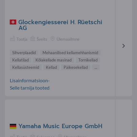
Glockengiesserei H. Rüetschi
AG
Tootja
Šveits
Ülemaailmne
Sihverplaadid
Mehaanilised kellamehhanismid
Kellatilad
Kõlakellade masinad
Tornikellad
Kellasüsteemid
Kellad
Päikesekellad
...
Lisainformatsioon-
Selle tarnija tooted
Yamaha Music Europe GmbH