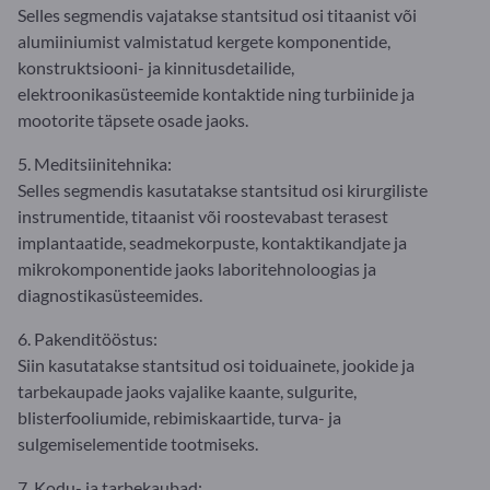
Selles segmendis vajatakse stantsitud osi titaanist või
alumiiniumist valmistatud kergete komponentide,
konstruktsiooni- ja kinnitusdetailide,
elektroonikasüsteemide kontaktide ning turbiinide ja
mootorite täpsete osade jaoks.
5. Meditsiinitehnika:
Selles segmendis kasutatakse stantsitud osi kirurgiliste
instrumentide, titaanist või roostevabast terasest
implantaatide, seadmekorpuste, kontaktikandjate ja
mikrokomponentide jaoks laboritehnoloogias ja
diagnostikasüsteemides.
6. Pakenditööstus:
Siin kasutatakse stantsitud osi toiduainete, jookide ja
tarbekaupade jaoks vajalike kaante, sulgurite,
blisterfooliumide, rebimiskaartide, turva- ja
sulgemiselementide tootmiseks.
7. Kodu- ja tarbekaubad: