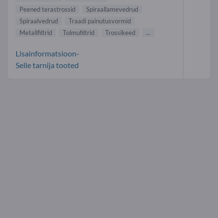
Peened terastrossid
Spiraallamevedrud
Spiraalvedrud
Traadi painutusvormid
Metallfiltrid
Tolmufiltrid
Trossikeed
...
Lisainformatsioon-
Selle tarnija tooted