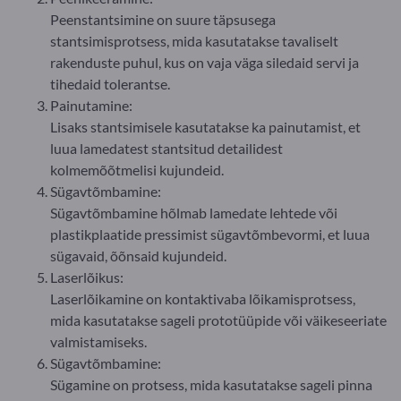
Peenstantsimine on suure täpsusega
stantsimisprotsess, mida kasutatakse tavaliselt
rakenduste puhul, kus on vaja väga siledaid servi ja
tihedaid tolerantse.
Painutamine:
Lisaks stantsimisele kasutatakse ka painutamist, et
luua lamedatest stantsitud detailidest
kolmemõõtmelisi kujundeid.
Sügavtõmbamine:
Sügavtõmbamine hõlmab lamedate lehtede või
plastikplaatide pressimist sügavtõmbevormi, et luua
sügavaid, õõnsaid kujundeid.
Laserlõikus:
Laserlõikamine on kontaktivaba lõikamisprotsess,
mida kasutatakse sageli prototüüpide või väikeseeriate
valmistamiseks.
Sügavtõmbamine:
Sügamine on protsess, mida kasutatakse sageli pinna