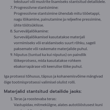
tekstuuri või mustrite lisamiseks stantsitud detailidele.
Progressiivne stantsimine:
Progressiivne stantsimine ühendab mitu tööetappi,
nagu lõikamine, painutamine ja reljeefne pressimine,
ühte töötsüklisse.
Surveväljalõikamine:
Surveväljalõikamisel kasutatakse materjali
vormimiseks või eraldamiseks suurt rõhku, sageli
paksemate või raskemate materjalide puhul.
Niputus (tuntud ka kui niputus) on paindlik
lõikeprotsess, mida kasutatakse rohkem
ebakorrapärase või keerulise lõike puhul.
Iga protsessi tõhusus, täpsus ja kohanemisvõime mängivad
õige tootmisprotsessi valimisel olulist rolli.
Materjalid stantsitud detailide jaoks:
Teras ja roostevaba teras:
Vastupidav, mitmekülgne, alates autotööstusest kuni