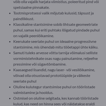
võib olla vajalik harjata viimistlus, poleeritud pind või
spetsiaalne pinnakate.
Tootmisprotsessi valik mõjutab kulusid, täpsust ja
paindlikkust.
Klassikaline stantsimine sobib lihtsate geomeetriate
puhul, samas kui eriti puhtaks lõigatud pindade puhul
on vajalik peenlõikamine.
Keerukate seeriate puhul on ideaalne progressiivne
stantsimine, mis ühendab mitu tööetappi ühte käiku.
Samuti tuleks arvesse võtta tarnija võimalusi selliste
vormimistehnikate osas nagu painutamine, reljeefne
pressimine või sügavtõmbamine.
Kaasaegsed lisandid, nagu laser- või vesilõikamine,
võivad olla otsustavad prototüüpide ja väikeste
seeriate puhul
Oluline kulutegur stantsimise puhul on tööriistade
valmistamine ja hooldus.
Ostmisel on oluline selgitada, kes kannab tööriistade
kulud, kas need on hinna sees või näidatakse eraldi