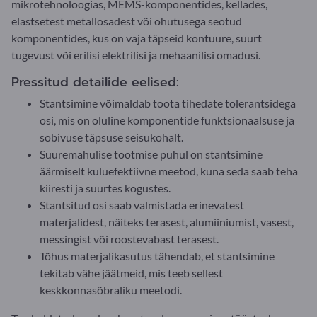
mikrotehnoloogias, MEMS-komponentides, kellades,
elastsetest metallosadest või ohutusega seotud
komponentides, kus on vaja täpseid kontuure, suurt
tugevust või erilisi elektrilisi ja mehaanilisi omadusi.
Pressitud detailide eelised:
Stantsimine võimaldab toota tihedate tolerantsidega
osi, mis on oluline komponentide funktsionaalsuse ja
sobivuse täpsuse seisukohalt.
Suuremahulise tootmise puhul on stantsimine
äärmiselt kuluefektiivne meetod, kuna seda saab teha
kiiresti ja suurtes kogustes.
Stantsitud osi saab valmistada erinevatest
materjalidest, näiteks terasest, alumiiniumist, vasest,
messingist või roostevabast terasest.
Tõhus materjalikasutus tähendab, et stantsimine
tekitab vähe jäätmeid, mis teeb sellest
keskkonnasõbraliku meetodi.