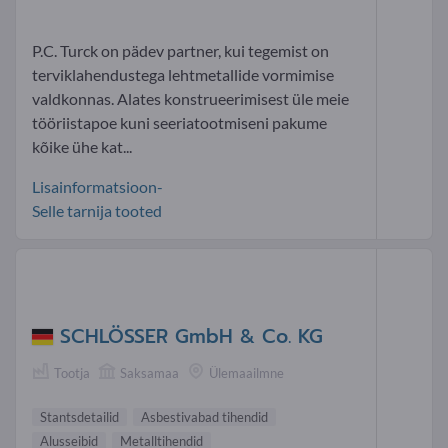
P.C. Turck on pädev partner, kui tegemist on
terviklahendustega lehtmetallide vormimise
valdkonnas. Alates konstrueerimisest üle meie
tööriistapoe kuni seeriatootmiseni pakume
kõike ühe kat...
Lisainformatsioon-
Selle tarnija tooted
SCHLÖSSER GmbH & Co. KG
Tootja
Saksamaa
Ülemaailmne
Stantsdetailid
Asbestivabad tihendid
Alusseibid
Metalltihendid