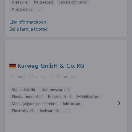
Kleepkile
Kaitsekiled
Isolatsioonilindid
Kiletoorikud
...
Lisainformatsioon-
Selle tarnija tooted
Karweg GmbH & Co. KG
Tootja
Saksamaa
Euroopa
Stantsdetailid
Keermesvardad
Plastvormdetailid
Mööblikatted
Mööblirattad
Mööblijalgade pehmendus
Juhtrattad
Plastrullikud
Jooksurullid
...