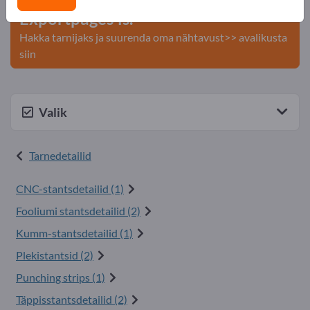
Exportpages'is.
Hakka tarnijaks ja suurenda oma nähtavust>> avalikusta
siin
Valik
Tarnedetailid
CNC-stantsdetailid (1)
Fooliumi stantsdetailid (2)
Kumm-stantsdetailid (1)
Plekistantsid (2)
Punching strips (1)
Täppisstantsdetailid (2)