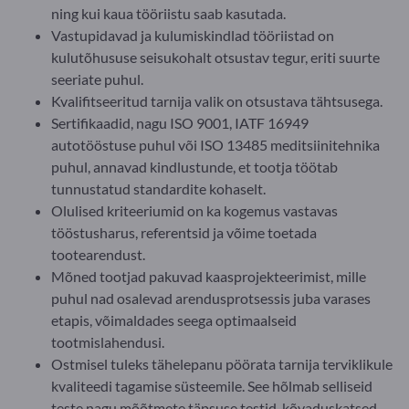
ning kui kaua tööriistu saab kasutada.
Vastupidavad ja kulumiskindlad tööriistad on
kulutõhususe seisukohalt otsustav tegur, eriti suurte
seeriate puhul.
Kvalifitseeritud tarnija valik on otsustava tähtsusega.
Sertifikaadid, nagu ISO 9001, IATF 16949
autotööstuse puhul või ISO 13485 meditsiinitehnika
puhul, annavad kindlustunde, et tootja töötab
tunnustatud standardite kohaselt.
Olulised kriteeriumid on ka kogemus vastavas
tööstusharus, referentsid ja võime toetada
tootearendust.
Mõned tootjad pakuvad kaasprojekteerimist, mille
puhul nad osalevad arendusprotsessis juba varases
etapis, võimaldades seega optimaalseid
tootmislahendusi.
Ostmisel tuleks tähelepanu pöörata tarnija terviklikule
kvaliteedi tagamise süsteemile. See hõlmab selliseid
teste nagu mõõtmete täpsuse testid, kõvaduskatsed,