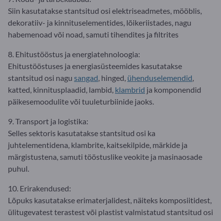
Siin kasutatakse stantsitud osi elektriseadmetes, mööblis,
dekoratiiv- ja kinnituselementides, lõikeriistades, nagu
habemenoad või noad, samuti tihendites ja filtrites
8. Ehitustööstus ja energiatehnoloogia:
Ehitustööstuses ja energiasüsteemides kasutatakse
stantsitud osi nagu
sangad
, hinged,
ühenduselemendid
,
katted, kinnitusplaadid, lambid,
klambrid
ja komponendid
päikesemoodulite või tuuleturbiinide jaoks.
9. Transport ja logistika:
Selles sektoris kasutatakse stantsitud osi ka
juhtelementidena, klambrite, kaitsekilpide, märkide ja
märgistustena, samuti tööstuslike veokite ja masinaosade
puhul.
10. Erirakendused:
Lõpuks kasutatakse erimaterjalidest, näiteks komposiitidest,
ülitugevatest terastest või plastist valmistatud stantsitud osi