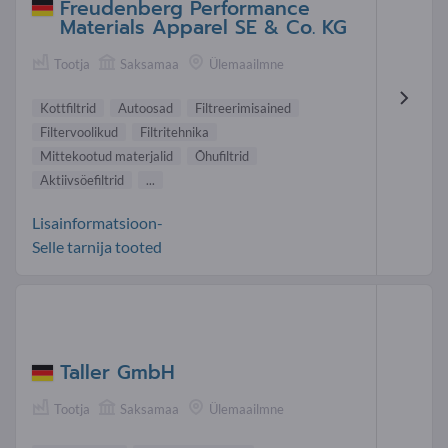
Freudenberg Performance
Materials Apparel SE & Co. KG
Tootja
Saksamaa
Ülemaailmne
Kottfiltrid
Autoosad
Filtreerimisained
Filtervoolikud
Filtritehnika
Mittekootud materjalid
Õhufiltrid
Aktiivsöefiltrid
...
Lisainformatsioon-
Selle tarnija tooted
Taller GmbH
Tootja
Saksamaa
Ülemaailmne