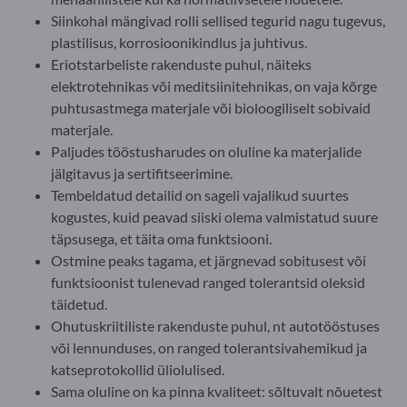
Siinkohal mängivad rolli sellised tegurid nagu tugevus,
plastilisus, korrosioonikindlus ja juhtivus.
Eriotstarbeliste rakenduste puhul, näiteks
elektrotehnikas või meditsiinitehnikas, on vaja kõrge
puhtusastmega materjale või bioloogiliselt sobivaid
materjale.
Paljudes tööstusharudes on oluline ka materjalide
jälgitavus ja sertifitseerimine.
Tembeldatud detailid on sageli vajalikud suurtes
kogustes, kuid peavad siiski olema valmistatud suure
täpsusega, et täita oma funktsiooni.
Ostmine peaks tagama, et järgnevad sobitusest või
funktsioonist tulenevad ranged tolerantsid oleksid
täidetud.
Ohutuskriitiliste rakenduste puhul, nt autotööstuses
või lennunduses, on ranged tolerantsivahemikud ja
katseprotokollid üliolulised.
Sama oluline on ka pinna kvaliteet: sõltuvalt nõuetest