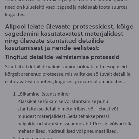
need on kuluefektiivsed, täpsed ja neid saab toota suurtes
kogustes.
Allpool leiate ülevaate protsessidest, kõige
sagedamini kasutatavatest materjalidest
ning ülevaate stantsitud detailide
kasutamisest ja nende eelistest:
Tingitud detailide valmistamise protsessid:
Stantsitud detailide valmistamine hõlmab mitmesuguseid
kõrgelt arenenud protsesse, mis valitakse sõltuvalt detailile
esitatavatest nõuetest, kogusest ja materjaliomadustest.
Lõikamine: (stantsimine)
Klassikalise lõikamise või stantsimise puhul
stantsitakse detailid metallribast või -lehest või
muudest materjalidest. Seda tehakse pressi
paigaldatud stantsimisseadme abil. Pressid võivad olla
mehaanilised, hüdraulilised või pneumaatilised.
Peenikeeramine: