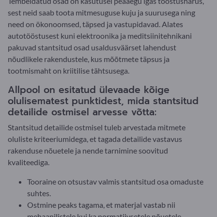
Tembeldatud osad on kasutusel peaaegu igas tööstusharus,
sest neid saab toota mitmesuguse kuju ja suurusega ning
need on ökonoomsed, täpsed ja vastupidavad. Alates
autotööstusest kuni elektroonika ja meditsiinitehnikani
pakuvad stantsitud osad usaldusväärset lahendust
nõudlikele rakendustele, kus mõõtmete täpsus ja
tootmismaht on kriitilise tähtsusega.
Allpool on esitatud ülevaade kõige
olulisematest punktidest, mida stantsitud
detailide ostmisel arvesse võtta:
Stantsitud detailide ostmisel tuleb arvestada mitmete
oluliste kriteeriumidega, et tagada detailide vastavus
rakenduse nõuetele ja nende tarnimine soovitud
kvaliteediga.
Tooraine on otsustav valmis stantsitud osa omaduste
suhtes.
Ostmine peaks tagama, et materjal vastab nii
mehaanilistele kui ka normatiivsetele nõuetele.