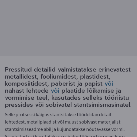
Pressitud detailid valmistatakse erinevatest
metallidest, fooliumidest, plastidest,
komposiitidest, paberist ja papist
või
nahast lehtede
või
plaatide lõikamise ja
vormimise teel, kasutades selleks tööriistu
pressides või sobivatel stantsimismasinatel.
Selle protsessi käigus stantsitakse töödeldav detail
lehtedest, metallplaadist või muust sobivast materjalist
stantsimisseadme abil ja kujundatakse nõutavasse vormi.
Stantsitud osi kasutatakse paljudes tööstusharudes, kuna