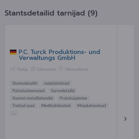
Stantsdetailid tarnijad (9)
P.C. Turck Produktions- und
Verwaltungs GmbH
Tootja
Saksamaa
Ülemaailmne
Stantsdetailid
Jadatööriistad
Painutusteenused
Survedetailid
Kummi-metalliühendid
Prototüüpimine
Treitud osad
Meditsiinitooted
Moodulmontaaž
...