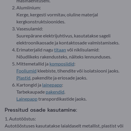
masinaehituseni.
Alumiinium:
Kerge, kergesti vormitav, oluline materjal
kergkonstruktsioonides.
Vasesulamid:
Suurepärane elektrijuhtivus, kasutatakse sageli
elektroonikaosade ja kontaktosade valmistamiseks.
Erimaterjalid nagu
titaan
või niklisulamid:
Nõudlikeks rakendusteks, näiteks lennunduses.
Mittemetallid ja
komposiidid
:
Fooliumid
kleebiste, tihendite või isolatsiooni jaoks.
Plastid
, pakendite ja eriosade jaoks.
Kartongid ja
lainepapp
:
Tarbekaupade
pakendid
.
Lainepapp
transpordikastide jaoks.
Pressitud osade kasutamine:
1. Autotööstus:
Autotööstuses kasutatakse laialdaselt metallist, plastist või