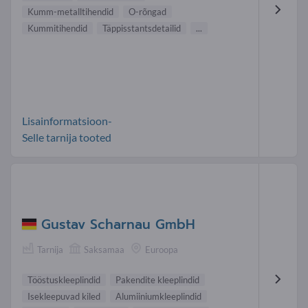
Kumm-metalltihendid
O-rõngad
Kummitihendid
Täppisstantsdetailid
...
Lisainformatsioon-
Selle tarnija tooted
Gustav Scharnau GmbH
Tarnija
Saksamaa
Euroopa
Tööstuskleeplindid
Pakendite kleeplindid
Isekleepuvad kiled
Alumiiniumkleeplindid