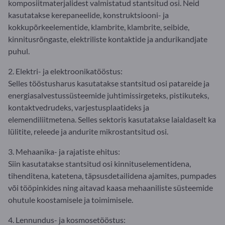
komposiitmaterjalidest valmistatud stantsitud osi. Neid
kasutatakse kerepaneelide, konstruktsiooni- ja
kokkupõrkeelementide, klambrite, klambrite, seibide,
kinnitusrõngaste, elektriliste kontaktide ja andurikandjate
puhul.
2. Elektri- ja elektroonikatööstus:
Selles tööstusharus kasutatakse stantsitud osi patareide ja
energiasalvestussüsteemide juhtimissirgeteks, pistikuteks,
kontaktvedrudeks, varjestusplaatideks ja
elemendiliitmetena. Selles sektoris kasutatakse laialdaselt ka
lülitite, releede ja andurite mikrostantsitud osi.
3. Mehaanika- ja rajatiste ehitus:
Siin kasutatakse stantsitud osi kinnituselementidena,
tihenditena, katetena, täpsusdetailidena ajamites, pumpades
või tööpinkides ning aitavad kaasa mehaaniliste süsteemide
ohutule koostamisele ja toimimisele.
4. Lennundus- ja kosmosetööstus: