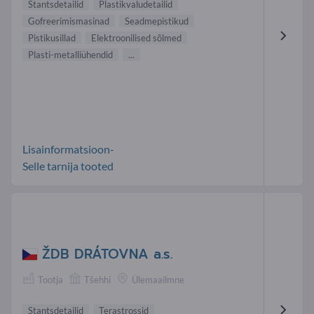
Stantsdetailid
Plastikvaludetailid
Gofreerimismasinad
Seadmepistikud
Pistikusillad
Elektroonilised sõlmed
Plasti-metalliühendid
...
Lisainformatsioon-
Selle tarnija tooted
ŽDB DRÁTOVNA a.s.
Tootja
Tšehhi
Ülemaailmne
Stantsdetailid
Terastrossid