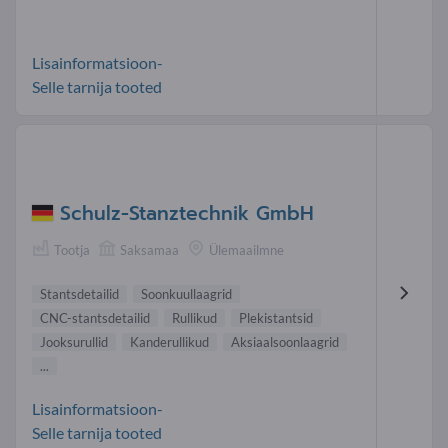
Lisainformatsioon-
Selle tarnija tooted
Schulz-Stanztechnik GmbH
Tootja
Saksamaa
Ülemaailmne
Stantsdetailid
Soonkuullaagrid
CNC-stantsdetailid
Rullikud
Plekistantsid
Jooksurullid
Kanderullikud
Aksiaalsoonlaagrid
...
Lisainformatsioon-
Selle tarnija tooted