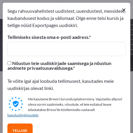
Tootja
8
×
Segu rahvusvahelistest uudistest, uuendustest, messidest,
Turustajat
1
kaubandusest kodus ja välismaal. Olge enne teisi kursis ja
tellige nüüd Exportpages uudiskiri.
Stantsdetailid – leidke tootjaid ja
tarnijaid
Tellimiseks sisesta oma e-posti aadress.
eksportijad
Tootja
Turustajat
9
8
1
Nõustun teie uudiskirjade saamisega ja nõustun
andmete privaatsusavaldusega.
Exportpages
Komponendid ja Osad
Tarnedetailid
Te võite igal ajal loobuda tellimusest, kasutades meie
Stantsdetailid
uudiskirjas olevat linki.
Me kasutame Brevo'i turundusplatvormina. Vajutades allpool
Reklaamige tasuta Exportpages'is!
oleva vormi saatmiseks, nõustute, et teie esitatud teave
edastatakse Brevo'ile töötlemiseks vastavalt
Vajadused – Pakkumised – Kasutatud kaubad –
kasutustingimustele
.
Ärikontaktid >> alustage siit
TELLIGE
Avalikusta oma ettevõte ja tooted