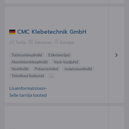
CMC Klebetechnik GmbH
Tootja
Saksamaa
Euroopa
Tööstuskleeplindid
Etiketeerijad
Alumiiniumkleeplindid
Vask-kiudjuhid
Vasklindid
Polüesterkiled
Isolatsioonilindid
Tehnilised fooliumid
...
Lisainformatsioon-
Selle tarnija tooted